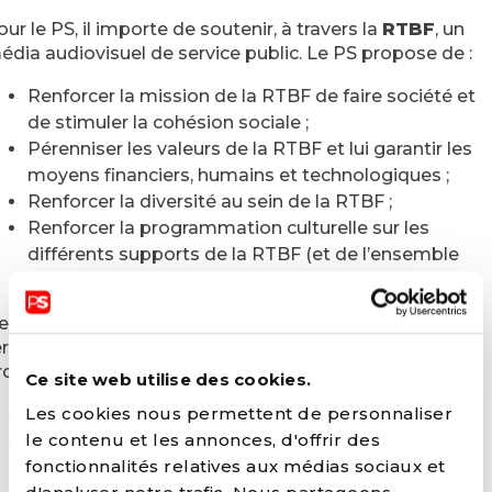
our le PS, il importe de soutenir, à travers la
RTBF
, un
édia audiovisuel de service public. Le PS propose de :
Renforcer la mission de la RTBF de faire société et
de stimuler la cohésion sociale ;
Pérenniser les valeurs de la RTBF et lui garantir les
moyens financiers, humains et technologiques ;
Renforcer la diversité au sein de la RTBF ;
Renforcer la programmation culturelle sur les
différents supports de la RTBF (et de l’ensemble
des médias francophones).
es
médias de proximité
forts et ancrés sur leur
erritoire sont une plus-value pour les citoyens. Le PS
ropose de :
Ce site web utilise des cookies.
Les cookies nous permettent de personnaliser
Pérenniser le modèle des médias de proximité ;
le contenu et les annonces, d'offrir des
Mener une réflexion en vue d’améliorer les
fonctionnalités relatives aux médias sociaux et
standards de qualité et d’accroître les synergies