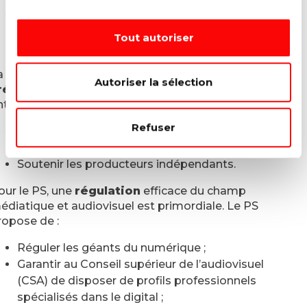
Accroître les moyens financiers et développer les
mécanismes de soutien destinés aux magazines
Tout autoriser
de slow journalism.
a Wallonie et Bruxelles regorgent de
talents
Autoriser la sélection
réatifs
. Pour attirer et conserver ces talents et les
ntreprises qu’ils développent, le PS propose de :
Refuser
Mettre en place un système de soutien aux
oeuvres télévisuelles ou de plateforme ;
Soutenir les producteurs indépendants.
our le PS, une
régulation
efficace du champ
édiatique et audiovisuel est primordiale. Le PS
ropose de :
Réguler les géants du numérique ;
Garantir au Conseil supérieur de l’audiovisuel
(CSA) de disposer de profils professionnels
spécialisés dans le digital ;