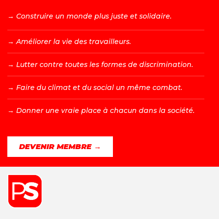
→ C
onstruire un monde plus juste et solidaire.
→ A
méliorer la vie des travailleurs.
→ L
utter contre toutes les formes de discrimination.
→ F
aire du climat et du social un même combat.
→ D
onner une vraie place à chacun dans la société.
DEVENIR MEMBRE →