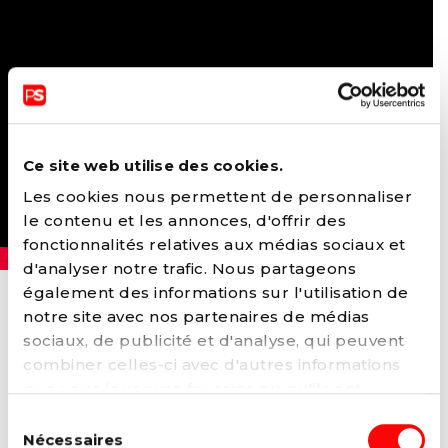
Ce site web utilise des cookies.
Les cookies nous permettent de personnaliser
le contenu et les annonces, d'offrir des
fonctionnalités relatives aux médias sociaux et
d'analyser notre trafic. Nous partageons
également des informations sur l'utilisation de
video
notre site avec nos partenaires de médias
sociaux, de publicité et d'analyse, qui peuvent
combiner celles-ci avec d'autres informations
que vous leur avez fournies ou qu'ils ont
collectées lors de votre utilisation de leurs
Sélection
services. Vous pouvez à tout moment modifier
Nécessaires
du