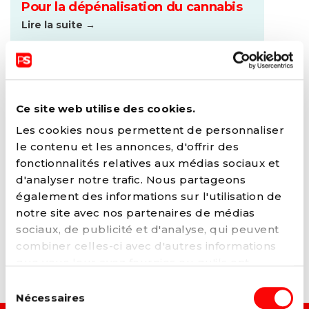
Pour la dépénalisation du cannabis
Lire la suite →
Ce site web utilise des cookies.
Les cookies nous permettent de personnaliser
le contenu et les annonces, d'offrir des
fonctionnalités relatives aux médias sociaux et
d'analyser notre trafic. Nous partageons
également des informations sur l'utilisation de
notre site avec nos partenaires de médias
28 OCTOBRE 2021
sociaux, de publicité et d'analyse, qui peuvent
Lorem Ipsum Video
combiner celles-ci avec d'autres informations
que vous leur avez fournies ou qu'ils ont
Lire la suite →
collectées lors de votre utilisation de leurs
Sélection
services. Vous pouvez à tout moment modifier
Nécessaires
du