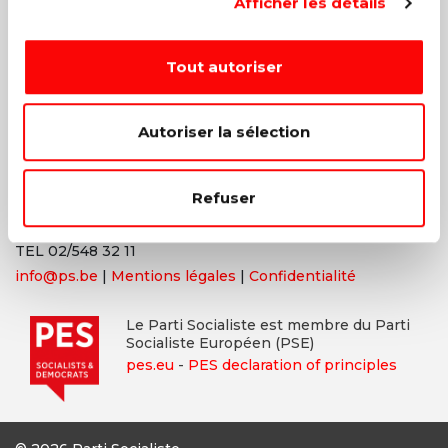
Afficher les détails
Les valeurs d’égalité, de fraternité, de solidarité, de justice
et de liberté sont à l’origine de tous les combats menés
Tout autoriser
par le PS. Bien sûr, nous adaptons ceux-ci à la société
contemporaine et aux nouveaux enjeux, mais nos valeurs
ne changent pas et ne changeront jamais.
Autoriser la sélection
Parti Socialiste
Refuser
13,
Boulevard
de l’Empereur
1000 Bruxelles
TEL 02/548 32 11
info@ps.be
|
Mentions légales
|
Confidentialité
Le Parti Socialiste est membre du Parti
Socialiste Européen (PSE)
pes.eu
-
PES declaration of principles