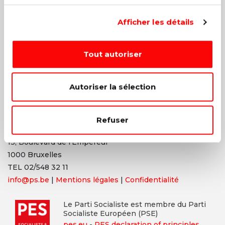
Afficher les détails
Tout autoriser
Les valeurs d’égalité, de fraternité, de solidarité, de justice
et de liberté sont à l’origine de tous les combats menés
par le PS. Bien sûr, nous adaptons ceux-ci à la société
Autoriser la sélection
contemporaine et aux nouveaux enjeux, mais nos valeurs
ne changent pas et ne changeront jamais.
Refuser
Parti Socialiste
13,
Boulevard
de l’Empereur
1000 Bruxelles
TEL 02/548 32 11
info@ps.be
|
Mentions légales
|
Confidentialité
Le Parti Socialiste est membre du Parti
Socialiste Européen (PSE)
pes.eu
-
PES declaration of principles