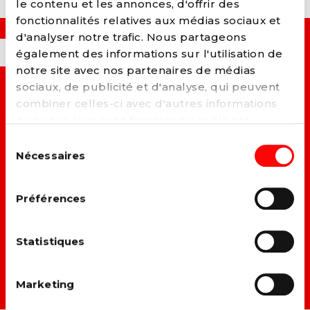
le contenu et les annonces, d'offrir des
fonctionnalités relatives aux médias sociaux et
d'analyser notre trafic. Nous partageons
OUI, JE VEUX...
également des informations sur l'utilisation de
notre site avec nos partenaires de médias
sociaux, de publicité et d'analyse, qui peuvent
→ C
onstruire un monde plus juste et solidaire.
combiner celles-ci avec d'autres informations
que vous leur avez fournies ou qu'ils ont
→ A
méliorer la vie des travailleurs.
collectées lors de votre utilisation de leurs
Sélection
services. Vous pouvez à tout moment modifier
Nécessaires
du
→ L
utter contre toutes les formes de discrimination.
ou retirer votre consentement à notre
politique
consentement
de cookies
sur notre site internet.
→ F
aire du climat et du social un même combat.
Préférences
→ D
onner une vraie place à chacun dans la société.
Statistiques
DEVENIR MEMBRE →
Marketing