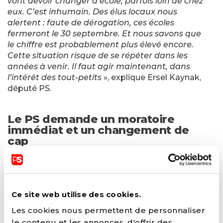
vont devoir changer d’école, parfois loin de chez
eux. C’est inhumain. Des élus locaux nous
alertent : faute de dérogation, ces écoles
fermeront le 30 septembre. Et nous savons que
le chiffre est probablement plus élevé encore.
Cette situation risque de se répéter dans les
années à venir. Il faut agir maintenant, dans
l’intérêt des tout-petits
», explique Ersel Kaynak,
député PS.
Le PS demande un moratoire
immédiat et un changement de
cap
Face à cette urgence, le Parti Socialiste demande
l’adoption immédiate d’un moratoire de douze
mois. Cette mesure permettrait de sauver toutes
Ce site web utilise des cookies.
les écoles cette année scolaire et d’entamer une
révision des normes actuelles en fonction des
Les cookies nous permettent de personnaliser
évolutions démographiques attendues jusqu’en
le contenu et les annonces, d'offrir des