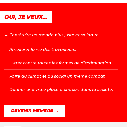
OUI, JE VEUX...
→ C
onstruire un monde plus juste et solidaire.
→ A
méliorer la vie des travailleurs.
→ L
utter contre toutes les formes de discrimination.
→ F
aire du climat et du social un même combat.
→ D
onner une vraie place à chacun dans la société.
DEVENIR MEMBRE →