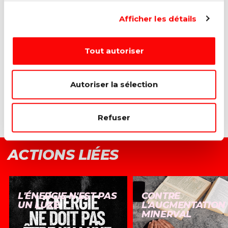
de long terme, adaptée aux réalités
d’aujourd’hui. Ne fermons pas les petites écoles
Afficher les détails
par rigidité administrative pour devoir les rouvrir
dans cinq ans !
», conclut Mélissa Hanus, députée
PS.
Tout autoriser
Autoriser la sélection
Refuser
ACTIONS LIÉES
L'ÉNERGIE N'EST PAS
CONTRE
UN LUXE
L'AUGMENTATION
MINERVAL