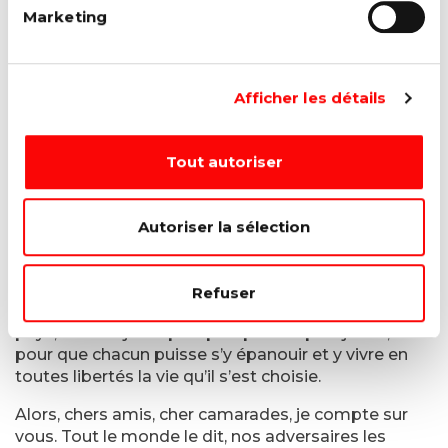
Marketing
compter chaque euro, jour après jour. Nous
savons qu’il reste beaucoup de combats à mener.
Et nous voulons les mener.
Afficher les détails
Aujourd’hui, comme hier, nous, les socialistes,
sommes prêts à assumer à assumer nos
responsabilités - et je suis prêt à assumer les
Tout autoriser
miennes.
Aujourd’hui, comme hier, si les citoyens nous
Autoriser la sélection
réitèrent leur confiance, nous ne les décevrons
pas.
Nous relèverons nos manches, nous donnerons le
Refuser
meilleur de nous-mêmes, pour que ce pays, notre
pays, soit toujours plus prospère et plus juste ;
pour que chacun puisse s’y épanouir et y vivre en
toutes libertés la vie qu’il s’est choisie.
Alors, chers amis, cher camarades, je compte sur
vous. Tout le monde le dit, nos adversaires les