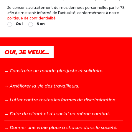
Je consens au traitement de mes données personnelles par le PS,
afin de me tenir informé de l’actualité; conformément à notre
politique de confidentialité
Oui
Non
OUI, JE VEUX...
→ C
onstruire un monde plus juste et solidaire.
→ A
méliorer la vie des travailleurs.
→ L
utter contre toutes les formes de discrimination.
→ F
aire du climat et du social un même combat.
→ D
onner une vraie place à chacun dans la société.