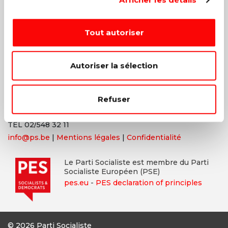
Les valeurs d’égalité, de fraternité, de solidarité, de justice
et de liberté sont à l’origine de tous les combats menés
Tout autoriser
par le PS. Bien sûr, nous adaptons ceux-ci à la société
contemporaine et aux nouveaux enjeux, mais nos valeurs
ne changent pas et ne changeront jamais.
Autoriser la sélection
Parti Socialiste
Refuser
13,
Boulevard
de l’Empereur
1000 Bruxelles
TEL 02/548 32 11
info@ps.be
|
Mentions légales
|
Confidentialité
Le Parti Socialiste est membre du Parti
Socialiste Européen (PSE)
pes.eu
-
PES declaration of principles
© 2026 Parti Socialiste