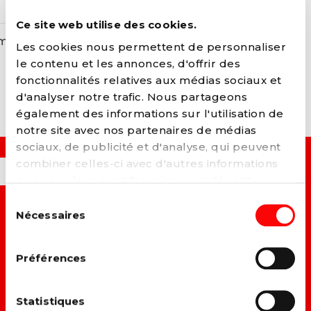
d’aménagement du territoire
Ce site web utilise des cookies.
menagement_territoire_ruralite_full
Les cookies nous permettent de personnaliser
le contenu et les annonces, d'offrir des
fonctionnalités relatives aux médias sociaux et
d'analyser notre trafic. Nous partageons
également des informations sur l'utilisation de
notre site avec nos partenaires de médias
sociaux, de publicité et d'analyse, qui peuvent
combiner celles-ci avec d'autres informations
OUI, JE VEUX...
que vous leur avez fournies ou qu'ils ont
collectées lors de votre utilisation de leurs
Sélection
services. Vous pouvez à tout moment modifier
Nécessaires
→ C
onstruire un monde plus juste et solidaire.
du
ou retirer votre consentement à notre
politique
consentement
de cookies
sur notre site internet.
→ A
méliorer la vie des travailleurs.
Préférences
→ L
utter contre toutes les formes de discrimination.
Statistiques