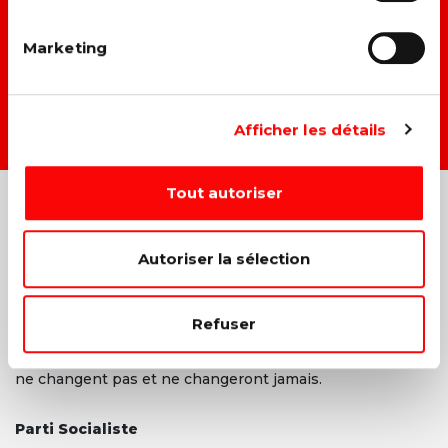
→ F
aire du climat et du social un même combat.
Marketing
→ D
onner une vraie place à chacun dans la société.
DEVENIR MEMBRE →
Afficher les détails
Tout autoriser
Autoriser la sélection
Les valeurs d’égalité, de fraternité, de solidarité, de justice
et de liberté sont à l’origine de tous les combats menés
Refuser
par le PS. Bien sûr, nous adaptons ceux-ci à la société
contemporaine et aux nouveaux enjeux, mais nos valeurs
ne changent pas et ne changeront jamais.
Parti Socialiste