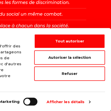
es les formes de discrimination.
t du social un même combat.
place à chacun dans la société.
Tout autoriser
E →
offrir des
 partageons
Autoriser la sélection
es de
ec d'autres
re
Refuser
 votre
Marketing
Afficher les détails