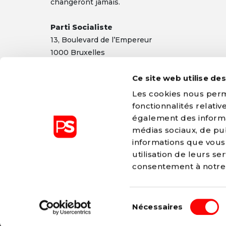
changeront jamais.
Parti Socialiste
13,
Boulevard
de l’Empereur
1000 Bruxelles
TEL 02/548 32 11
Ce site web utilise de
info@ps.be
|
Mentions légales
|
Confidentialité
Les cookies nous perme
fonctionnalités relati
également des informat
médias sociaux, de pub
informations que vous 
Le Parti Socialiste est membre du P
utilisation de leurs s
Européen (PSE)
consentement à notr
pes.eu
-
PES declaration of princip
Sélection
© 2026 Parti Socialiste
Nécessaires
du
Construit avec
Nationbuilder
| Site par
Tectonic
consentement