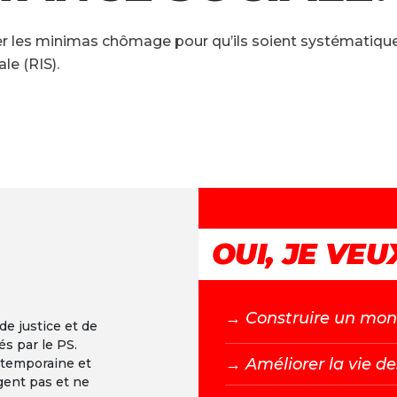
ser les minimas chômage pour qu’ils soient systématiq
le (RIS).
+
-
OUI, JE VEUX
→ C
onstruire un mond
 de justice et de
és par le PS.
→ A
méliorer la vie de
ntemporaine et
gent pas et ne