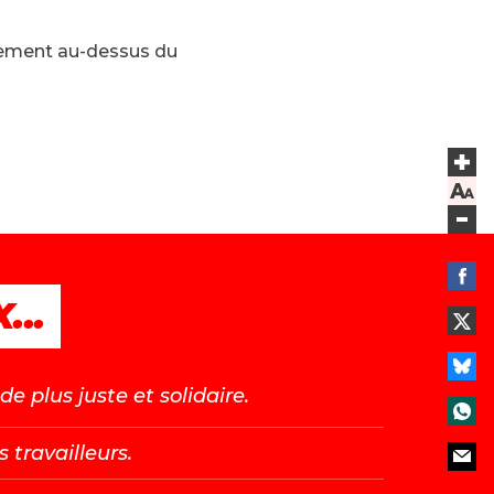
uement au-dessus du
...
e plus juste et solidaire.
s travailleurs.