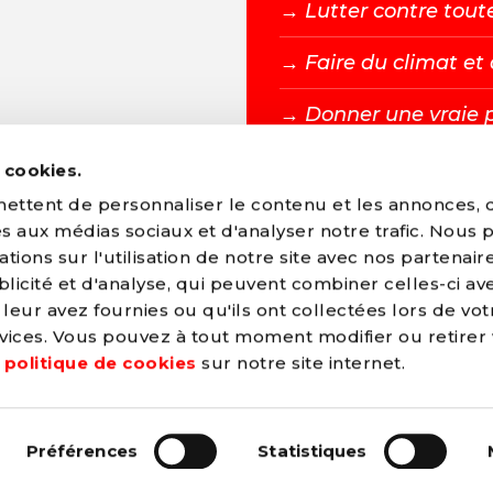
→ L
utter contre tout
→ F
aire du climat e
→ D
onner une vraie 
s cookies.
DEVENIR MEMBR
ttent de personnaliser le contenu et les annonces, d'
ves aux médias sociaux et d'analyser notre trafic. Nous
ions sur l'utilisation de notre site avec nos partenair
licité et d'analyse, qui peuvent combiner celles-ci av
leur avez fournies ou qu'ils ont collectées lors de vot
arti Socialiste
ervices. Vous pouvez à tout moment modifier ou retirer
e
politique de cookies
sur notre site internet.
les
Préférences
Statistiques
a