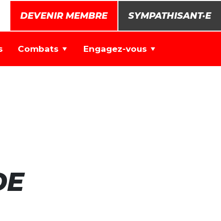
DEVENIR MEMBRE
SYMPATHISANT·E
s
Combats
Engagez-vous
DE