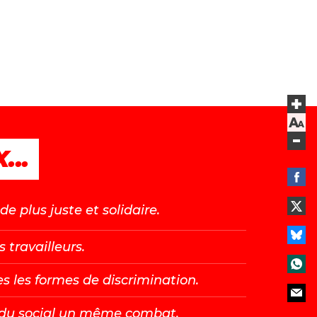
...
e plus juste et solidaire.
s travailleurs.
es les formes de discrimination.
t du social un même combat.