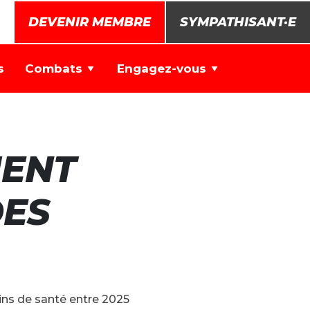
DEVENIR MEMBRE
SYMPATHISANT·E
s
Combats
Engagez-vous
MENT
DES
ns de santé entre 2025