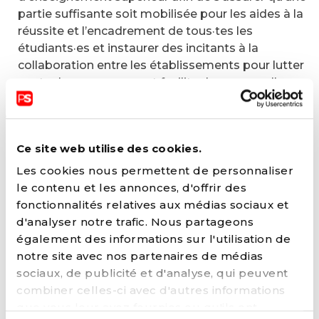
partie suffisante soit mobilisée pour les aides à la
réussite et l’encadrement de tous·tes les
étudiants·es et instaurer des incitants à la
collaboration entre les établissements pour lutter
contre la concurrence et faciliter les passerelles
entre les cursus ;
Tenir compte des caractéristiques socio-
économiques des étudiants·es qui fréquentent les
Ce site web utilise des cookies.
établissements dans la répartition du
financement permettant aux établissements
Les cookies nous permettent de personnaliser
accueillant des enfants issus de milieux en
le contenu et les annonces, d'offrir des
difficultés socioéconomiques de disposer
fonctionnalités relatives aux médias sociaux et
d'enseignants, de professionnels et de budgets
d'analyser notre trafic. Nous partageons
supplémentaires. Ce dispositif pourra également
également des informations sur l'utilisation de
concerner les élèves à besoins spécifiques pour
notre site avec nos partenaires de médias
qui des investissements supplémentaires sont
sociaux, de publicité et d'analyse, qui peuvent
souvent nécessaires.
combiner celles-ci avec d'autres informations
que vous leur avez fournies ou qu'ils ont