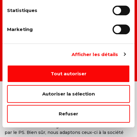
→ A
méliorer la vie des travailleurs.
Statistiques
→ L
utter contre toutes les formes de discrimination.
Marketing
→ F
aire du climat et du social un même combat.
→ D
onner une vraie place à chacun dans la société.
Afficher les détails
DEVENIR MEMBRE →
Tout autoriser
Autoriser la sélection
Refuser
Les valeurs d’égalité, de fraternité, de solidarité, de justice
et de liberté sont à l’origine de tous les combats menés
par le PS. Bien sûr, nous adaptons ceux-ci à la société