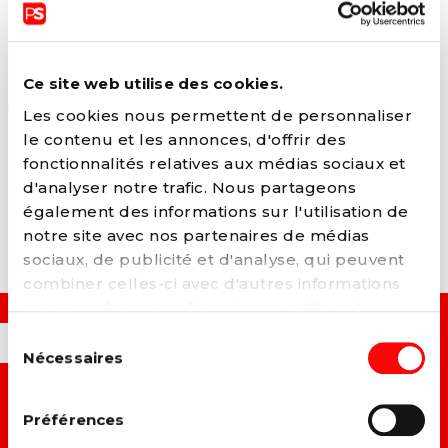
personnels de l’enseignement supérieur (renforcer
la mobilité entre institutions, favoriser les
interactions et la mobilité avec le monde
professionnel, etc.) ;
Ce site web utilise des cookies.
Garantir de réels congés au personnel éducatif et
Les cookies nous permettent de personnaliser
administratif dans le cadre de la réforme des
le contenu et les annonces, d'offrir des
rythmes dans le supérieur.
fonctionnalités relatives aux médias sociaux et
d'analyser notre trafic. Nous partageons
également des informations sur l'utilisation de
notre site avec nos partenaires de médias
sociaux, de publicité et d'analyse, qui peuvent
combiner celles-ci avec d'autres informations
que vous leur avez fournies ou qu'ils ont
collectées lors de votre utilisation de leurs
Sélection
OUI, JE VEUX...
services. Vous pouvez à tout moment modifier
Nécessaires
du
ou retirer votre consentement à notre
politique
consentement
de cookies
sur notre site internet.
→ C
onstruire un monde plus juste et solidaire.
Préférences