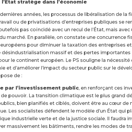
 l’Etat stratège dans l’économie
ernières années, les processus de libéralisation de la f
avail ou de privatisations d’entreprises publiques se r
outefois pas coïncidé avec un recul de l’État, mais avec
s du marché. En parallèle, on constate une concurrence fi
européens pour diminuer la taxation des entreprises et 
e désindustrialisation massif et des pertes importante
our le continent européen. Le PS souligne la nécessité 
mie et d’améliorer l’impact du secteur public sur le dév
pose de :
ce par l’investissement public
, en renforçant ces in
 de pouvoir. La transition climatique est le plus grand d
blics, bien planifiés et ciblés, doivent être au cœur de 
que. Les socialistes défendent le modèle d’un État qui pla
ique industrielle verte et de la justice sociale. Il faudra i
r massivement les bâtiments, rendre les modes de tra