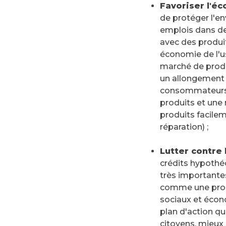
Favoriser l'é
de protéger l'e
emplois dans de
avec des produit
économie de l'us
marché de produ
un allongement d
consommateurs s
produits et une 
produits facilem
réparation) ;
Lutter contre
crédits hypothé
très importante
comme une probl
sociaux et écono
plan d'action qu
citoyens, mieux