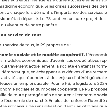
ses et d’élites financières. Pour le PS, ces éléments so
aradigme économique. Si les crises successives des der
 ont à chaque fois démontré l’importance des services pub
ique était dépassé. Le PS soutient un autre projet de s
du vivant et de notre planète.
 au service de tous
+
u service de tous, le PS propose de :
-
nomie sociale et le modèle coopératif.
L’économie 
es modèles économiques d’avenir. Les coopératives rép
qui traversent actuellement la société en étant la form
 démocratique, en échappant aux dérives d’une recherc
activités qui répondent à des enjeux d’intérêt général e
illeuses un emploi durable. Pour le PS, la législature 202
onomie sociale et du modèle coopératif. Le PS propose d
ille de route partagée afin de soutenir l’économie soci
gue l’économie de marché. En plus de renforcer l’identité
t le processus de sensibilisation (tant des citoyens que