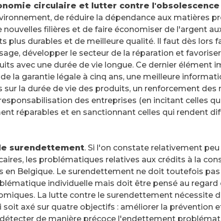
conomie circulaire et lutter contre l'obsolescen
nvironnement, de réduire la dépendance aux matières pr
 nouvelles filières et de faire économiser de l'argent
s plus durables et de meilleure qualité. Il faut dès lors 
age, développer le secteur de la réparation et favoriser 
its avec une durée de vie longue. Ce dernier élément
e la garantie légale à cinq ans, une meilleure informat
ur la durée de vie des produits, un renforcement des 
responsabilisation des entreprises (en incitant celles q
ent réparables et en sanctionnant celles qui rendent diff
 le surendettement
. Si l'on constate relativement peu
caires, les problématiques relatives aux crédits à la c
s en Belgique. Le surendettement ne doit toutefois pas
ématique individuelle mais doit être pensé au regard
miques. La lutte contre le surendettement nécessite dè
i soit axé sur quatre objectifs : améliorer la prévention 
 détecter de manière précoce l'endettement problémati