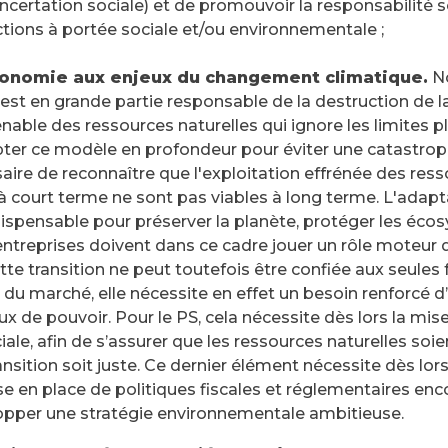
ncertation sociale) et de promouvoir la responsabilité s
ctions à portée sociale et/ou environnementale ;
onomie aux enjeux du changement climatique.
No
st en grande partie responsable de la destruction de la 
nable des ressources naturelles qui ignore les limites pla
pter ce modèle en profondeur pour éviter une catastro
ssaire de reconnaître que l'exploitation effrénée des ress
 à court terme ne sont pas viables à long terme. L'ada
spensable pour préserver la planète, protéger les écosy
 entreprises doivent dans ce cadre jouer un rôle moteur d
tte transition ne peut toutefois être confiée aux seules
 du marché, elle nécessite en effet un besoin renforcé d’
ux de pouvoir. Pour le PS, cela nécessite dès lors la mis
iale, afin de s’assurer que les ressources naturelles soie
ransition soit juste. Ce dernier élément nécessite dès lor
se en place de politiques fiscales et réglementaires en
opper une stratégie environnementale ambitieuse.