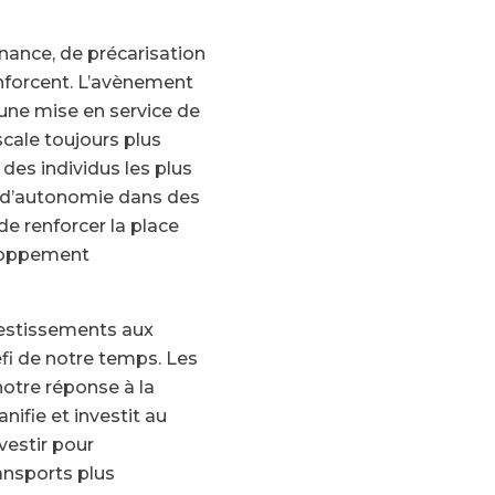
inance, de précarisation
enforcent. L’avènement
 une mise en service de
scale toujours plus
des individus les plus
s d’autonomie dans des
de renforcer la place
eloppement
vestissements aux
éfi de notre temps. Les
notre réponse à la
nifie et investit au
nvestir pour
nsports plus