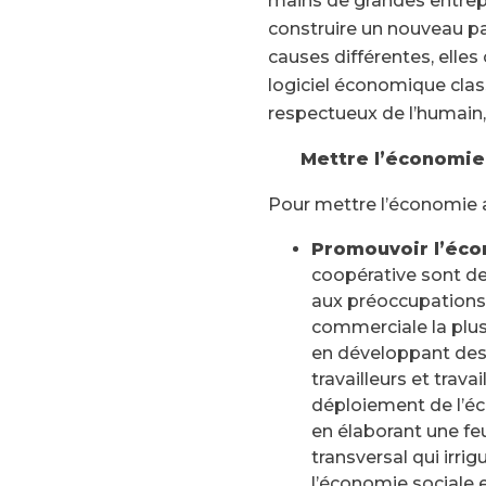
mains de grandes entrepri
construire un nouveau p
causes différentes, elles
logiciel économique class
respectueux de l’humain, 
Mettre l’économie
Font size
Pour mettre l’économie a
Promouvoir l’éco
coopérative sont d
aux préoccupations 
commerciale la plus
en développant des 
travailleurs et trava
déploiement de l’éc
en élaborant une feu
transversal qui irri
l’économie sociale e