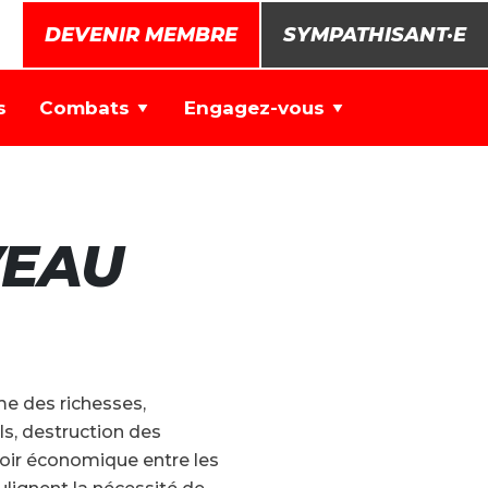
DEVENIR MEMBRE
SYMPATHISANT·E
s
Combats
Engagez-vous
VEAU
e des richesses,
els, destruction des
oir économique entre les