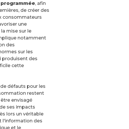
ce programmée
, afin
emières, de créer des
 aux consommateurs
favoriser une
la mise sur le
 implique notamment
ion des
normes sur les
ui produisent des
icile cette
 de défauts pour les
onsommation restent
 être envisagé
 de ses impacts
s lors un véritable
et l'information des
que et le