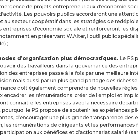
l’émergence de projets entrepreneuriaux d’économie so
activité. Les pouvoirs publics accorderont une attentio
et au secteur coopératif dans les stratégies de redéplo
des entreprises d’économie sociale et renforceront les di
(notamment en préservant W.Alter, l’outil public spécial
e) ;
odes d’organisation plus démocratiques.
Le PS p
uvoir des travailleurs dans la gouvernance des entrepri
n des entreprises passe à la fois par une meilleure inté
cision mais aussi par un plus grand partage des richesse
rnance doit également comprendre de nouvelles règles
 encadrer les rémunérations, créer de l’emploi et impliq
ont connaître les entreprises avec la nécessaire décar
t pourquoi le PS propose de soutenir les expériences p
ntes, d’encourager une plus grande transparence des en
n, les rémunérations de dirigeants et les performances f
articipation aux bénéfices et d’actionnariat salarié (sa