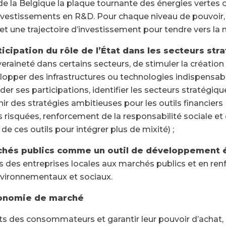
 de la Belgique la plaque tournante des énergies vertes 
estissements en R&D. Pour chaque niveau de pouvoir, 
 et une trajectoire d’investissement pour tendre vers la n
ticipation du rôle de l’État dans les secteurs str
veraineté dans certains secteurs, de stimuler la créatio
lopper des infrastructures ou technologies indispensable
ider ses participations, identifier les secteurs stratégiqu
nir des stratégies ambitieuses pour les outils financiers 
s risquées, renforcement de la responsabilité sociale e
de ces outils pour intégrer plus de mixité) ;
rchés publics comme un outil de développement 
cès des entreprises locales aux marchés publics et en renf
nvironnementaux et sociaux.
́conomie de marché
its des consommateurs et garantir leur pouvoir d’achat, 