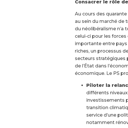
Consacrer le rôle de
Au cours des quarante d
au sein du marché de tr
du néolibéralisme n’a t
celui-ci pour les force
importante entre pays 
riches, un processus d
secteurs stratégiques p
de l’État dans l’écono
économique. Le PS pro
Piloter la relan
différents niveaux
investissements pu
transition climati
service d’une polit
notamment rénove