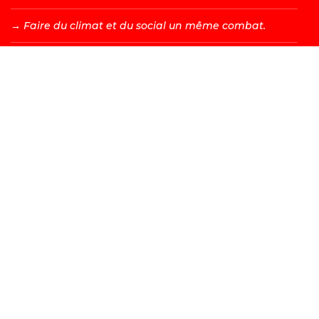
→ F
aire du climat et du social un même combat.
→ D
onner une vraie place à chacun dans la société.
DEVENIR MEMBRE →
Les valeurs d’égalité, de fraternité, de solidarité, de justice
et de liberté sont à l’origine de tous les combats menés
par le PS. Bien sûr, nous adaptons ceux-ci à la société
contemporaine et aux nouveaux enjeux, mais nos valeurs
ne changent pas et ne changeront jamais.