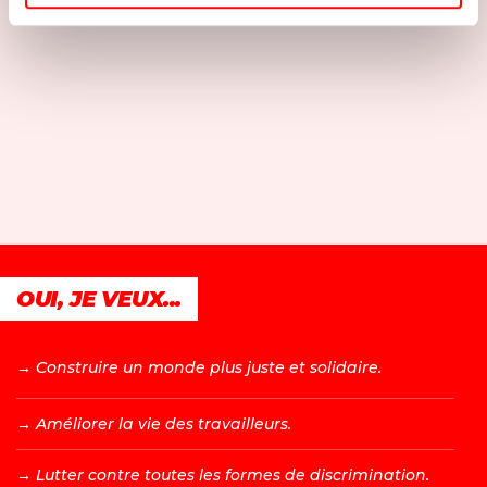
OUI, JE VEUX...
→ C
onstruire un monde plus juste et solidaire.
→ A
méliorer la vie des travailleurs.
→ L
utter contre toutes les formes de discrimination.