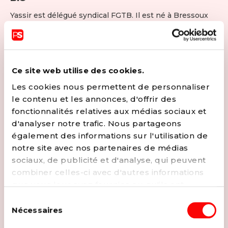
Yassir est délégué syndical FGTB. Il est né à Bressoux
Droixhe, quartier populaire où il a vu tant de gamins et
de gens dans son entourage prendre les mauvais
chemins au carrefour de leur vie. Les constats sont
faciles, beaucoup en font. Lui, il a décidé d’agir et de
Ce site web utilise des cookies.
créer avec quelques amis un club de boxe comme outil
Les cookies nous permettent de personnaliser
de prévention. Pour redonner un sens à leur vie, pour
le contenu et les annonces, d'offrir des
faire cohésion, donner le goût de l’effort, parce que le
fonctionnalités relatives aux médias sociaux et
sport est un formidable outil d'émancipation. C'est avec
d'analyser notre trafic. Nous partageons
ardeur qu'il souhaite entrer dans l’arène politique car il y
également des informations sur l'utilisation de
a bien trop peu (pas!) de députés ouvriers.
notre site avec nos partenaires de médias
CONTACTER
sociaux, de publicité et d'analyse, qui peuvent
combiner celles-ci avec d'autres informations
EMAIL
FACEBOOK
que vous leur avez fournies ou qu'ils ont
collectées lors de votre utilisation de leurs
Sélection
services. Vous pouvez à tout moment modifier
Nécessaires
du
ou retirer votre consentement à notre
politique
consentement