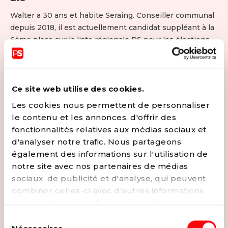
Walter a 30 ans et habite Seraing. Conseiller communal
depuis 2018, il est actuellement candidat suppléant à la
6ème place sur la liste régionale PS pour les élections
2024.
Il est également engagé dans le mouvement des
Jeunes Socialistes, dont il a été le Président de la
Fédération liégeoise pendant 4 ans.
Ce site web utilise des cookies.
Il est actuellement responsable et coordinateur de la
Les cookies nous permettent de personnaliser
maintenance pour la société pharmaceutique GSK.
le contenu et les annonces, d'offrir des
Walter est également actif dans le secteur culturel
fonctionnalités relatives aux médias sociaux et
puisqu'il a été chroniqueur pour la chaîne de radio
d'analyser notre trafic. Nous partageons
"Radio Prima" de 2020 à 2023. Il est aussi ambassadeur
également des informations sur l'utilisation de
du club de danse « IH Dance », établi à Seraing et à
notre site avec nos partenaires de médias
Engis.
sociaux, de publicité et d'analyse, qui peuvent
combiner celles-ci avec d'autres informations
CONTACTER
que vous leur avez fournies ou qu'ils ont
collectées lors de votre utilisation de leurs
EMAIL
Sélection
services. Vous pouvez à tout moment modifier