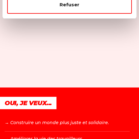
Refuser
OUI, JE VEUX...
→ C
onstruire un monde plus juste et solidaire.
→ A
méliorer la vie des travailleurs.