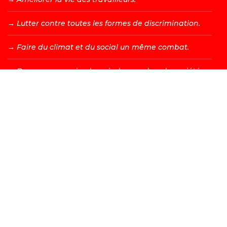
→ L
utter contre toutes les formes de discrimination.
→ F
aire du climat et du social un même combat.
→ D
onner une vraie place à chacun dans la société.
DEVENIR MEMBRE →
Les valeurs d’égalité, de fraternité, de solidarité, de justice
et de liberté sont à l’origine de tous les combats menés
par le PS. Bien sûr, nous adaptons ceux-ci à la société
contemporaine et aux nouveaux enjeux, mais nos valeurs