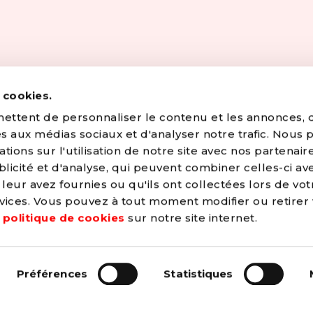
s cookies.
ttent de personnaliser le contenu et les annonces, d'
ves aux médias sociaux et d'analyser notre trafic. Nous
ions sur l'utilisation de notre site avec nos partenair
licité et d'analyse, qui peuvent combiner celles-ci av
leur avez fournies ou qu'ils ont collectées lors de vot
OUI, JE VEUX
ervices. Vous pouvez à tout moment modifier ou retirer
e
politique de cookies
sur notre site internet.
→ C
onstruire un mond
 de justice et de
és par le PS.
Préférences
Statistiques
→ A
méliorer la vie de
ntemporaine et
gent pas et ne