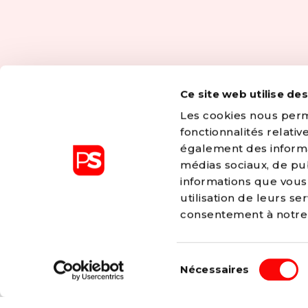
Ce site web utilise de
Les cookies nous perme
fonctionnalités relati
également des informat
médias sociaux, de pub
informations que vous 
utilisation de leurs s
consentement à notr
Les valeurs d’égalité, de fraternité, de solidarité,
Sélection
liberté sont à l’origine de tous les combats men
Nécessaires
du
Bien sûr, nous adaptons ceux-ci à la société co
consentement
aux nouveaux enjeux, mais nos valeurs ne chan