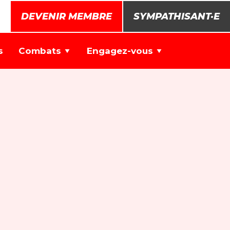
DEVENIR MEMBRE
SYMPATHISANT·E
s
Combats
Engagez-vous