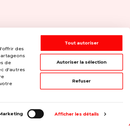
Tout autoriser
offrir des
 partageons
Autoriser la sélection
es de
ec d'autres
re
...
Refuser
 votre
e plus juste et solidaire.
Marketing
Afficher les détails
s travailleurs.