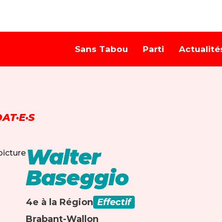
Sans Tabou
Parti
Actualité
AT·E·S
Walter
Baseggio
4e à la Région
Effectif
Brabant-Wallon