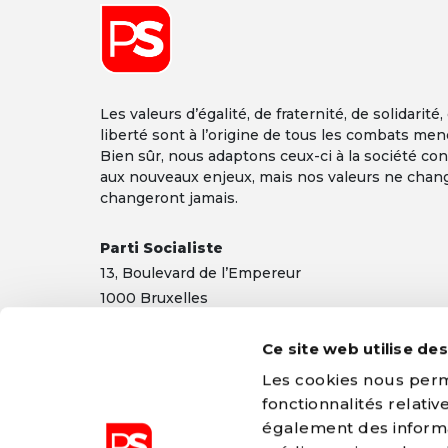
Les valeurs d’égalité, de fraternité, de solidarité,
liberté sont à l’origine de tous les combats men
Bien sûr, nous adaptons ceux-ci à la société co
Font size
aux nouveaux enjeux, mais nos valeurs ne chan
changeront jamais.
Parti Socialiste
13,
Boulevard
de l’Empereur
1000 Bruxelles
TEL 02/548 32 11
Ce site web utilise de
info@ps.be
|
Mentions légales
|
Confidentialité
Les cookies nous perme
fonctionnalités relati
également des informat