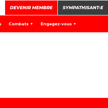
DEVENIR MEMBRE
SYMPATHISANT·E
s
Combats
Engagez-vous