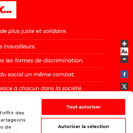
...
e plus juste et solidaire.
s travailleurs.
es les formes de discrimination.
t du social un même combat.
place à chacun dans la société.
Tout autoriser
E →
offrir des
 partageons
Autoriser la sélection
es de