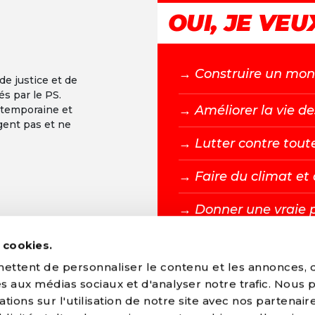
OUI, JE VEUX
→ C
onstruire un mond
 de justice et de
és par le PS.
+
→ A
méliorer la vie de
ntemporaine et
gent pas et ne
-
→ L
utter contre tout
→ F
aire du climat e
→ D
onner une vraie 
s cookies.
DEVENIR MEMBR
ttent de personnaliser le contenu et les annonces, d'
ves aux médias sociaux et d'analyser notre trafic. Nous
ions sur l'utilisation de notre site avec nos partenair