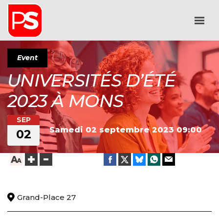
Event
UNIVERSITÉS D’ÉTÉ
2023 À MONS
SEP
Samedi 02 septembre 2023
09:00
02
Grand-Place 27