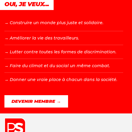
OUI, JE VEUX...
→ C
onstruire un monde plus juste et solidaire.
→ A
méliorer la vie des travailleurs.
→ L
utter contre toutes les formes de discrimination.
→ F
aire du climat et du social un même combat.
→ D
onner une vraie place à chacun dans la société.
DEVENIR MEMBRE →