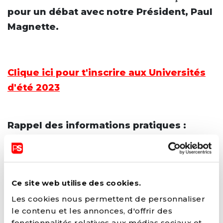
pour un débat avec notre Président, Paul
Magnette.
Clique ici pour t'inscrire aux Universités
d'été 2023
Rappel des informations pratiques :
🗓️ : Le samedi 2 septembre à 9h00 à Mons.
📍: Théâtre Royal de Mons, Grand-Place 27 –
7000 Mons
Ce site web utilise des cookies.
Les cookies nous permettent de personnaliser
📝: Programme complet
disponible ici
le contenu et les annonces, d'offrir des
fonctionnalités relatives aux médias sociaux et