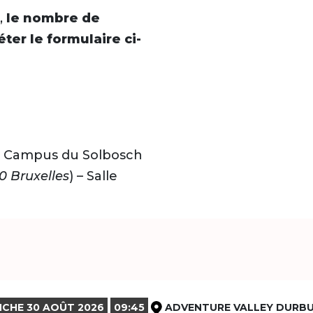
,
le nombre de
ter le formulaire ci-
B), Campus du Solbosch
0 Bruxelles
) – Salle
CHE 30 AOÛT 2026
09:45
ADVENTURE VALLEY DURB