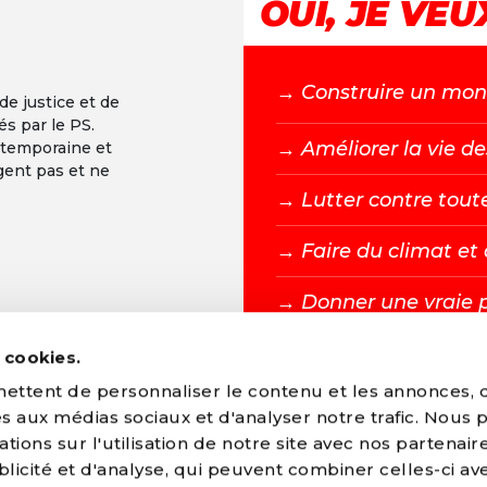
OUI, JE VEUX
→ C
onstruire un mond
 de justice et de
és par le PS.
→ A
méliorer la vie de
ntemporaine et
gent pas et ne
→ L
utter contre tout
→ F
aire du climat e
→ D
onner une vraie 
s cookies.
DEVENIR MEMBR
ttent de personnaliser le contenu et les annonces, d'
ves aux médias sociaux et d'analyser notre trafic. Nous
ions sur l'utilisation de notre site avec nos partenair
licité et d'analyse, qui peuvent combiner celles-ci av