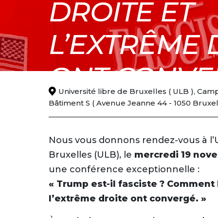
DROITE ET
L’EXTRÊME 
ONT CONVE
Université libre de Bruxelles ( ULB ), Ca
NOV
Bâtiment S ( Avenue Jeanne 44 - 1050 Bruxel
Mercredi 19 novembre 2025
19
Nous vous donnons rendez-vous à l’Un
Bruxelles (ULB), le
mercredi 19 nov
une conférence exceptionnelle :
« Trump est-il fasciste ? Comment l
l’extrême droite ont convergé. »