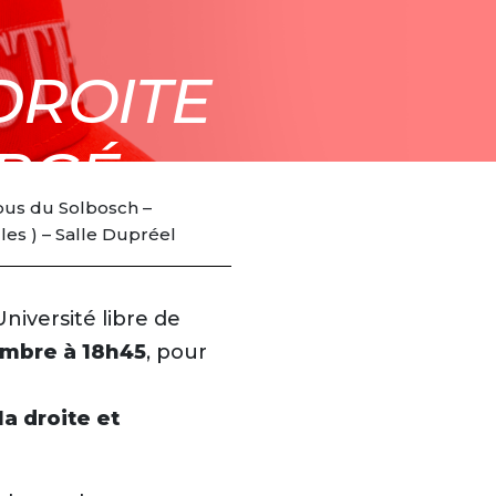
DROITE
RGÉ.
mpus du Solbosch –
les ) – Salle Dupréel
18:45
iversité libre de
embre à 18h45
, pour
a droite et