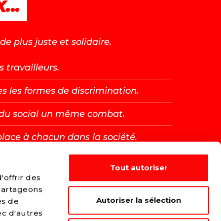
...
e plus juste et solidaire.
s travailleurs.
es les formes de discrimination.
t du social un même combat.
place à chacun dans la société.
Tout autoriser
E →
offrir des
 partageons
Autoriser la sélection
es de
ec d'autres