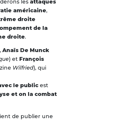
rderons les
attaques
atie américaine
,
xtrême droite
tompement de la
me droite
.
+
,
Anaïs De Munck
ique
) et
François
-
azine
Wilfried
), qui
vec le public
est
lyse et on la combat
ient de publier une