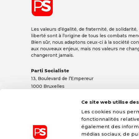
Les valeurs d’égalité, de fraternité, de solidarité,
liberté sont à l’origine de tous les combats men
Bien sûr, nous adaptons ceux-ci à la société co
aux nouveaux enjeux, mais nos valeurs ne chan
changeront jamais.
Parti Socialiste
13,
Boulevard
de l’Empereur
1000 Bruxelles
TEL 02/548 32 11
info@ps.be
|
Mentions légales
|
Confidentialité
Ce site web utilise de
Les cookies nous perme
fonctionnalités relati
également des informat
médias sociaux, de pub