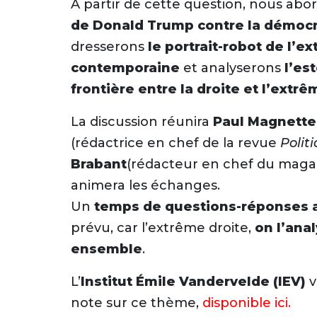
À partir de cette question, nous abo
de Donald Trump contre la démocr
dresserons
le portrait-robot de l’e
contemporaine
et analyserons
l’es
frontière entre la droite et l’extrê
La discussion réunira
Paul Magnette
Font size
(rédactrice en chef de la revue
Polit
Brabant
(rédacteur en chef du mag
animera les échanges.
Un
temps de questions-réponses a
prévu, car l’extrême droite,
on l’ana
ensemble
.
L’
Institut Émile Vandervelde (IEV)
v
note sur ce thème,
disponible ici.