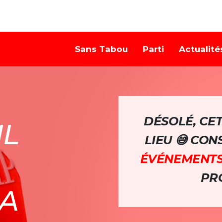
Sans Tabou
Parti
Actualité
DÉSOLÉ, CE
IL
LIEU 😅 CO
ÉVÉNEMENT
PRO
A