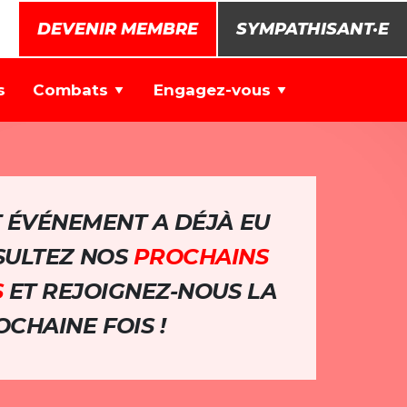
DEVENIR MEMBRE
SYMPATHISANT·E
s
Combats
Engagez-vous
T ÉVÉNEMENT A DÉJÀ EU
NSULTEZ NOS
PROCHAINS
S
ET REJOIGNEZ-NOUS LA
CHAINE FOIS !