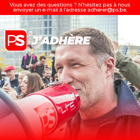
Vous avez des questions ? N’hésitez pas à nous
envoyer un e-mail à l’adresse
adherer@ps.be
.
J’ADHÈRE