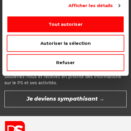
Adhésion étudiant, pensionné, en
Afficher les détails
recherche d'emploi.
1€ - Paiement mensuel
Tout autoriser
CHOISIR →
Autoriser la sélection
Refuser
Devenir Sympathisant
Soutenez-nous et recevez en priorité des informations
sur le PS et ses activités.
Je deviens sympathisant →