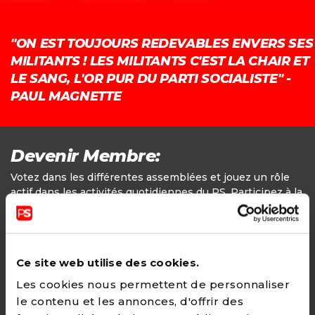
"ON EST TOUJOURS REDEVABLES ENVERS SES
MILITANTS ! LES MILITANTS C'EST LA CHAIR ET
LE SANG, L'OR PUR DU PARTI SOCIALISTE" -
PAUL MAGNETTE
Devenir Membre:
Votez dans les différentes assemblées et jouez un rôle
actif dans les activités quotidiennes du PS. Participez à la
définition des positions politiques.
Adhésion
Ce site web utilise des cookies.
24€ - Paiement annuel
Les cookies nous permettent de personnaliser
le contenu et les annonces, d'offrir des
CHOISIR →