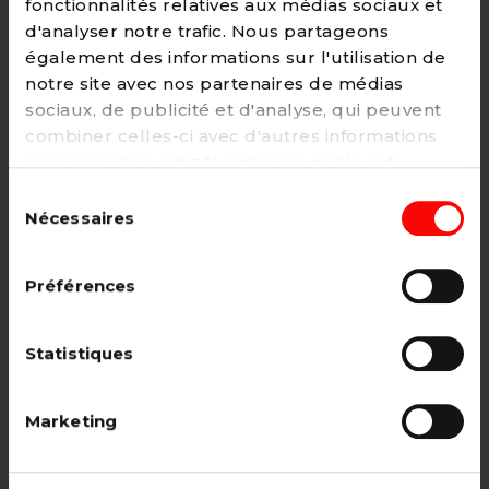
fonctionnalités relatives aux médias sociaux et
d'analyser notre trafic. Nous partageons
également des informations sur l'utilisation de
notre site avec nos partenaires de médias
Adhésion
sociaux, de publicité et d'analyse, qui peuvent
2€ - Paiement mensuel
combiner celles-ci avec d'autres informations
que vous leur avez fournies ou qu'ils ont
CHOISIR →
collectées lors de votre utilisation de leurs
Sélection
services. Vous pouvez à tout moment modifier
Nécessaires
du
ou retirer votre consentement à notre
politique
consentement
de cookies
sur notre site internet.
Adhésion étudiant, pensionné, en
Préférences
recherche d'emploi.
12€ - Paiement annuel
Statistiques
CHOISIR →
Marketing