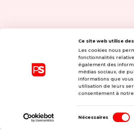
Ce site web utilise de
Les cookies nous perme
fonctionnalités relati
également des informat
médias sociaux, de pub
informations que vous 
utilisation de leurs s
consentement à notr
Les valeurs d’égalité, de fraternité, de solidarité,
Sélection
liberté sont à l’origine de tous les combats men
Nécessaires
du
Bien sûr, nous adaptons ceux-ci à la société co
consentement
aux nouveaux enjeux, mais nos valeurs ne chan