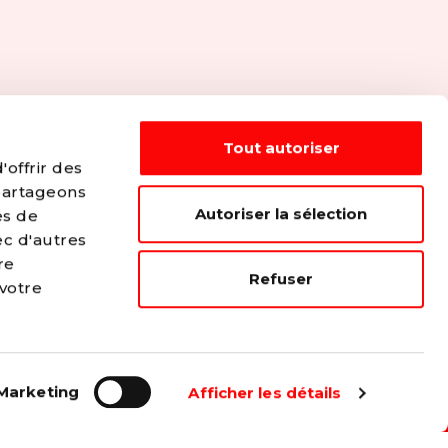
Tout autoriser
offrir des
 partageons
Autoriser la sélection
es de
ec d'autres
re
...
Refuser
 votre
e plus juste et solidaire.
Marketing
Afficher les détails
s travailleurs.