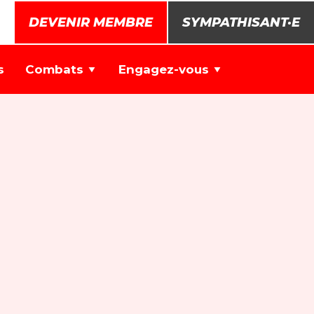
DEVENIR MEMBRE
SYMPATHISANT·E
s
Combats
Engagez-vous