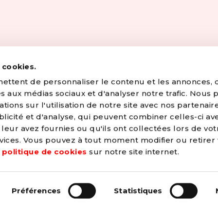
s cookies.
ttent de personnaliser le contenu et les annonces, d'
ves aux médias sociaux et d'analyser notre trafic. Nous
ions sur l'utilisation de notre site avec nos partenair
licité et d'analyse, qui peuvent combiner celles-ci av
leur avez fournies ou qu'ils ont collectées lors de vot
OUI, JE VEUX
ervices. Vous pouvez à tout moment modifier ou retirer
e
politique de cookies
sur notre site internet.
→ C
onstruire un mond
 de justice et de
és par le PS.
Préférences
Statistiques
→ A
méliorer la vie de
ntemporaine et
gent pas et ne