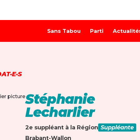
Sans Tabou
Parti
Actualité
AT·E·S
Stéphanie
Lecharlier
2e suppléant à la Région
Suppléante
Brabant-Wallon