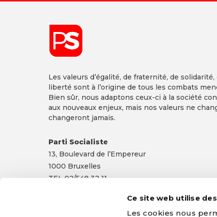
Les valeurs d’égalité, de fraternité, de solidarité,
liberté sont à l’origine de tous les combats men
Bien sûr, nous adaptons ceux-ci à la société co
aux nouveaux enjeux, mais nos valeurs ne chan
changeront jamais.
Parti Socialiste
13,
Boulevard
de l’Empereur
1000 Bruxelles
TEL 02/548 32 11
info@ps.be
|
Mentions légales
|
Confidentialité
Ce site web utilise de
Les cookies nous perme