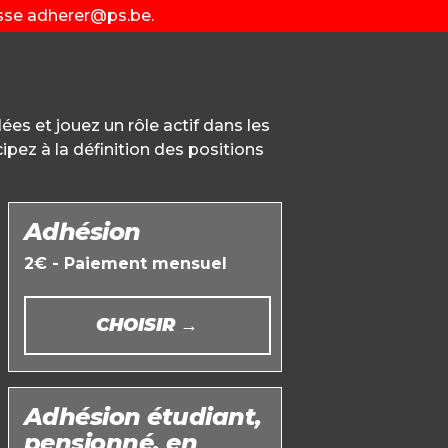
esse
adherer@ps.be
.
es et jouez un rôle actif dans les
ipez à la définition des positions
Adhésion
2€ - Paiement mensuel
CHOISIR →
Adhésion étudiant,
pensionné, en