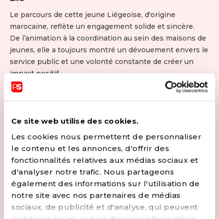
Le parcours de cette jeune Liégeoise, d'origine
marocaine, reflète un engagement solide et sincère.
De l’animation à la coordination au sein des maisons de
jeunes, elle a toujours montré un dévouement envers le
service public et une volonté constante de créer un
impact positif.
En 2018, elle devient la plus jeune conseillère
communale de la Ville de Liège et Chef de groupe
adjointe.
Depuis 2022, elle préside le Conseil Communal de la
Ce site web utilise des cookies.
Ville de Liège, mettant l'accent sur la promotion du
Les cookies nous permettent de personnaliser
dialogue constructif et de la transparence démocratique.
le contenu et les annonces, d'offrir des
Son engagement en faveur de la justice sociale se
fonctionnalités relatives aux médias sociaux et
manifeste à travers sa lutte contre toutes les formes de
d'analyser notre trafic. Nous partageons
discrimination et son désir constant d'améliorer les
également des informations sur l'utilisation de
conditions de vie des citoyens.
notre site avec nos partenaires de médias
Elle est déterminée à œuvrer pour le bien de tous et à
sociaux, de publicité et d'analyse, qui peuvent
construire une société où chacun trouve sa place.
combiner celles-ci avec d'autres informations