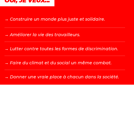
OUI, JE VEUX...
→ C
onstruire un monde plus juste et solidaire.
→ A
méliorer la vie des travailleurs.
→ L
utter contre toutes les formes de discrimination.
→ F
aire du climat et du social un même combat.
→ D
onner une vraie place à chacun dans la société.
DEVENIR MEMBRE →