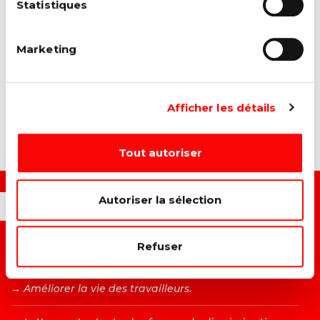
Statistiques
Marketing
Afficher les détails
Tout autoriser
Autoriser la sélection
OUI, JE VEUX...
Refuser
→ C
onstruire un monde plus juste et solidaire.
→ A
méliorer la vie des travailleurs.