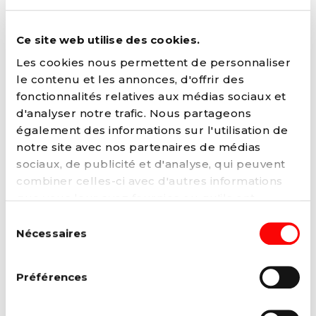
Ce site web utilise des cookies.
Les cookies nous permettent de personnaliser
le contenu et les annonces, d'offrir des
fonctionnalités relatives aux médias sociaux et
d'analyser notre trafic. Nous partageons
également des informations sur l'utilisation de
notre site avec nos partenaires de médias
sociaux, de publicité et d'analyse, qui peuvent
combiner celles-ci avec d'autres informations
que vous leur avez fournies ou qu'ils ont
collectées lors de votre utilisation de leurs
Sélection
services. Vous pouvez à tout moment modifier
Nécessaires
du
ou retirer votre consentement à notre
politique
consentement
de cookies
sur notre site internet.
Préférences