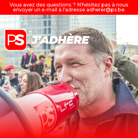
Vous avez des questions ? N’hésitez pas à nous
envoyer un e-mail à l’adresse
adherer@ps.be
.
J’ADHÈRE