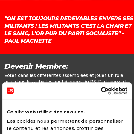
"ON EST TOUJOURS REDEVABLES ENVERS SES
MILITANTS ! LES MILITANTS C'EST LA CHAIR ET
LE SANG, L'OR PUR DU PARTI SOCIALISTE" -
PAUL MAGNETTE
Devenir Membre:
Votez dans les différentes assemblées et jouez un rôle
actif dans les activités quotidiennes du PS. Participez à la
définition des positions politiques.
Adhésion
Ce site web utilise des cookies.
24€ - Paiement annuel
Les cookies nous permettent de personnaliser
le contenu et les annonces, d'offrir des
CHOISIR →