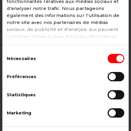
fonctionnalités relatives aux médias sociaux et
d'analyser notre trafic. Nous partageons
également des informations sur l'utilisation de
notre site avec nos partenaires de médias
Adhésion
sociaux, de publicité et d'analyse, qui peuvent
2€ - Paiement mensuel
combiner celles-ci avec d'autres informations
que vous leur avez fournies ou qu'ils ont
CHOISIR →
collectées lors de votre utilisation de leurs
Sélection
services. Vous pouvez à tout moment modifier
Nécessaires
du
ou retirer votre consentement à notre
politique
consentement
de cookies
sur notre site internet.
Adhésion étudiant, pensionné, en
Préférences
recherche d'emploi.
12€ - Paiement annuel
Statistiques
CHOISIR →
Marketing