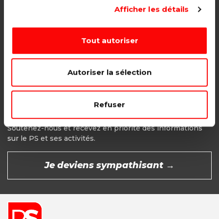
Adhésion étudiant, pensionné, en
Afficher les détails
recherche d'emploi.
1€ - Paiement mensuel
Tout autoriser
CHOISIR →
Autoriser la sélection
Refuser
Devenir Sympathisant
Soutenez-nous et recevez en priorité des informations
sur le PS et ses activités.
Je deviens sympathisant →