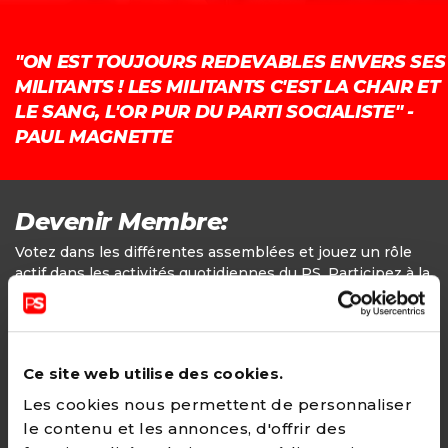
"ON EST TOUJOURS REDEVABLES ENVERS SES
MILITANTS ! LES MILITANTS C'EST LA CHAIR ET
LE SANG, L'OR PUR DU PARTI SOCIALISTE" -
PAUL MAGNETTE
Devenir Membre:
Votez dans les différentes assemblées et jouez un rôle
actif dans les activités quotidiennes du PS. Participez à la
définition des positions politiques.
Adhésion
Ce site web utilise des cookies.
24€ - Paiement annuel
Les cookies nous permettent de personnaliser
le contenu et les annonces, d'offrir des
CHOISIR →