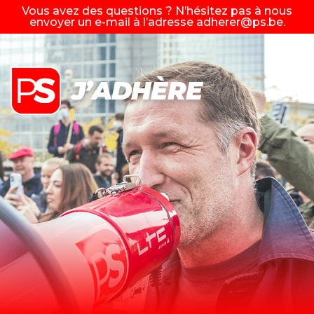
Vous avez des questions ? N’hésitez pas à nous
envoyer un e-mail à l’adresse
adherer@ps.be
.
J’ADHÈRE