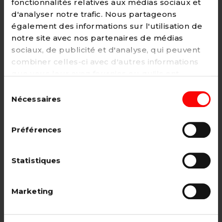
fonctionnalités relatives aux médias sociaux et
d'analyser notre trafic. Nous partageons
également des informations sur l'utilisation de
notre site avec nos partenaires de médias
Adhésion
sociaux, de publicité et d'analyse, qui peuvent
2€ - Paiement mensuel
combiner celles-ci avec d'autres informations
que vous leur avez fournies ou qu'ils ont
CHOISIR →
collectées lors de votre utilisation de leurs
Sélection
services. Vous pouvez à tout moment modifier
Nécessaires
du
ou retirer votre consentement à notre
politique
consentement
de cookies
sur notre site internet.
Adhésion étudiant, pensionné, en
Préférences
recherche d'emploi.
12€ - Paiement annuel
Statistiques
CHOISIR →
Marketing