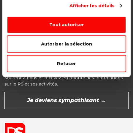
Adhésion étudiant, pensionné, en
Afficher les détails
recherche d'emploi.
1€ - Paiement mensuel
Tout autoriser
CHOISIR →
Autoriser la sélection
Refuser
Devenir Sympathisant
Soutenez-nous et recevez en priorité des informations
sur le PS et ses activités.
Je deviens sympathisant →