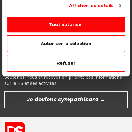
Adhésion étudiant, pensionné, en
Afficher les détails
recherche d'emploi.
1€ - Paiement mensuel
Tout autoriser
CHOISIR →
Autoriser la sélection
Refuser
Devenir Sympathisant
Soutenez-nous et recevez en priorité des informations
sur le PS et ses activités.
Je deviens sympathisant →