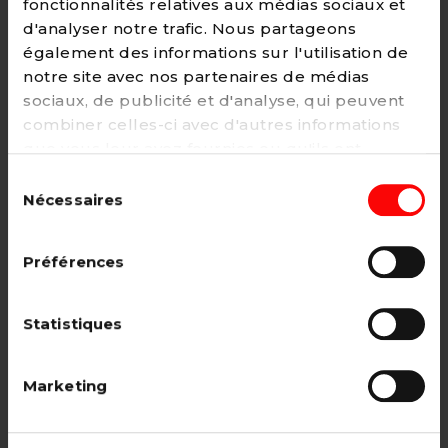
fonctionnalités relatives aux médias sociaux et
d'analyser notre trafic. Nous partageons
également des informations sur l'utilisation de
notre site avec nos partenaires de médias
Adhésion
sociaux, de publicité et d'analyse, qui peuvent
2€ - Paiement mensuel
combiner celles-ci avec d'autres informations
que vous leur avez fournies ou qu'ils ont
CHOISIR →
collectées lors de votre utilisation de leurs
Sélection
services. Vous pouvez à tout moment modifier
Nécessaires
du
ou retirer votre consentement à notre
politique
consentement
de cookies
sur notre site internet.
Adhésion étudiant, pensionné, en
Préférences
recherche d'emploi.
12€ - Paiement annuel
Statistiques
CHOISIR →
Marketing