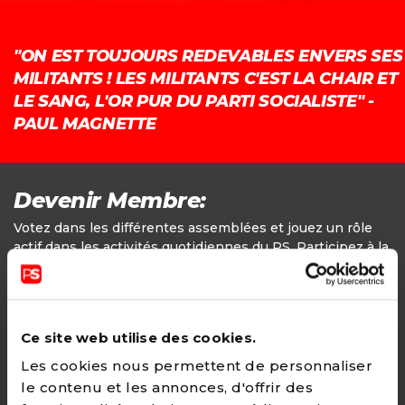
"ON EST TOUJOURS REDEVABLES ENVERS SES
MILITANTS ! LES MILITANTS C'EST LA CHAIR ET
LE SANG, L'OR PUR DU PARTI SOCIALISTE" -
PAUL MAGNETTE
Devenir Membre:
Votez dans les différentes assemblées et jouez un rôle
actif dans les activités quotidiennes du PS. Participez à la
définition des positions politiques.
Adhésion
Ce site web utilise des cookies.
24€ - Paiement annuel
Les cookies nous permettent de personnaliser
le contenu et les annonces, d'offrir des
CHOISIR →