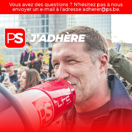
Vous avez des questions ? N’hésitez pas à nous
envoyer un e-mail à l’adresse
adherer@ps.be
.
J’ADHÈRE