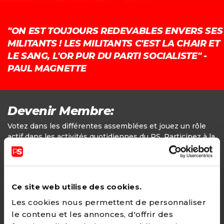
"ON EST TOUJOURS REDEVABLES ENVERS SES
MILITANTS ! LES MILITANTS C'EST LA CHAIR ET
LE SANG, L'OR PUR DU PARTI SOCIALISTE" -
PAUL MAGNETTE
Devenir Membre:
Votez dans les différentes assemblées et jouez un rôle
actif dans les activités quotidiennes du PS. Participez à la
définition des positions politiques.
Adhésion
Ce site web utilise des cookies.
24€ - Paiement annuel
Les cookies nous permettent de personnaliser
le contenu et les annonces, d'offrir des
CHOISIR →