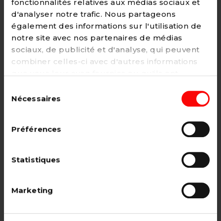
fonctionnalités relatives aux médias sociaux et
d'analyser notre trafic. Nous partageons
également des informations sur l'utilisation de
notre site avec nos partenaires de médias
Adhésion
sociaux, de publicité et d'analyse, qui peuvent
2€ - Paiement mensuel
combiner celles-ci avec d'autres informations
que vous leur avez fournies ou qu'ils ont
CHOISIR →
collectées lors de votre utilisation de leurs
Sélection
services. Vous pouvez à tout moment modifier
Nécessaires
du
ou retirer votre consentement à notre
politique
consentement
de cookies
sur notre site internet.
Adhésion étudiant, pensionné, en
Préférences
recherche d'emploi.
12€ - Paiement annuel
Statistiques
CHOISIR →
Marketing