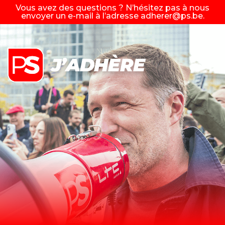
Vous avez des questions ? N’hésitez pas à nous
envoyer un e-mail à l’adresse
adherer@ps.be
.
J’ADHÈRE