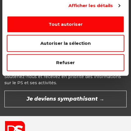
Adhésion étudiant, pensionné, en
Afficher les détails
recherche d'emploi.
1€ - Paiement mensuel
Tout autoriser
CHOISIR →
Autoriser la sélection
Refuser
Devenir Sympathisant
Soutenez-nous et recevez en priorité des informations
sur le PS et ses activités.
Je deviens sympathisant →