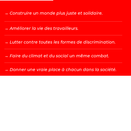
→ C
onstruire un monde plus juste et solidaire.
→ A
méliorer la vie des travailleurs.
→ L
utter contre toutes les formes de discrimination.
→ F
aire du climat et du social un même combat.
→ D
onner une vraie place à chacun dans la société.
DEVENIR MEMBRE →