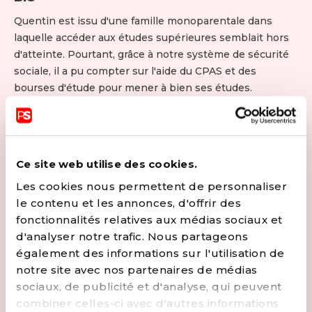
Quentin est issu d'une famille monoparentale dans
laquelle accéder aux études supérieures semblait hors
d'atteinte. Pourtant, grâce à notre système de sécurité
sociale, il a pu compter sur l'aide du CPAS et des
bourses d'étude pour mener à bien ses études.
Pendant son passage à l'université, Quentin était actif
au sein de son conseil étudiant et du Parlement
Jeunesse. Il est aujourd'hui diplômé d'un Master en
management public et travaille comme conseiller
Ce site web utilise des cookies.
politique. Au quotidien, Quentin s'engage pour défendre
Les cookies nous permettent de personnaliser
les jeunes les plus fragilisés et pour lutter contre toutes
le contenu et les annonces, d'offrir des
formes de discrimination. Les enjeux liés à la santé
fonctionnalités relatives aux médias sociaux et
mentale lui tiennent aussi particulièrement à cœur. À
d'analyser notre trafic. Nous partageons
ses heures perdues, Quentin enfile ses baskets ou son
également des informations sur l'utilisation de
maillot. Au propre comme au figuré, il n'hésite pas à se
notre site avec nos partenaires de médias
mouiller et à défendre ses idées, imprégnées d'égalité
sociaux, de publicité et d'analyse, qui peuvent
et de justice sociale !
combiner celles-ci avec d'autres informations