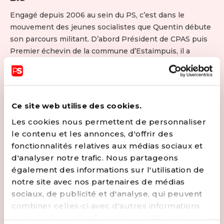
Engagé depuis 2006 au sein du PS, c’est dans le
mouvement des jeunes socialistes que Quentin débute
son parcours militant. D’abord Président de CPAS puis
Premier échevin de la commune d’Estaimpuis, il a
toujours eu la volonté de trouver des solutions aux
problèmes des gens! Très attaché à la ruralité par ses
origines issues du monde agricole, il milite pour une
agriculture de qualité et un environnement riche de
Ce site web utilise des cookies.
biodiversité. Président de la Fédération PS Wapi,
Les cookies nous permettent de personnaliser
Quentin est passionné de trails et grand fan des Diables
le contenu et les annonces, d'offrir des
rouges ; il accorde une grande importance à l’accès au
fonctionnalités relatives aux médias sociaux et
sport pour tou.te.s et à l’activité sportive régulière.
d'analyser notre trafic. Nous partageons
Engagé au sein du Mouvement PAC, il travaille chaque
également des informations sur l'utilisation de
jour à l’émancipation individuelle et collective et milite
notre site avec nos partenaires de médias
pour l’écosocialisme.
sociaux, de publicité et d'analyse, qui peuvent
CONTACTER
combiner celles-ci avec d'autres informations
que vous leur avez fournies ou qu'ils ont
EMAIL
FACEBOOK
APPELER