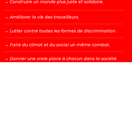
→ C
onstruire un monde plus juste et solidaire.
→ A
méliorer la vie des travailleurs.
→ L
utter contre toutes les formes de discrimination.
→ F
aire du climat et du social un même combat.
→ D
onner une vraie place à chacun dans la société.
DEVENIR MEMBRE →
Les valeurs d’égalité, de fraternité, de solidarité, de justice