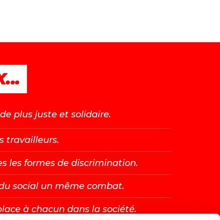
...
e plus juste et solidaire.
s travailleurs.
es les formes de discrimination.
t du social un même combat.
place à chacun dans la société.