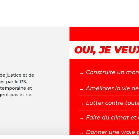
OUI, JE VEUX
→ C
onstruire un mond
 de justice et de
és par le PS.
→ A
méliorer la vie de
ntemporaine et
gent pas et ne
→ L
utter contre tout
→ F
aire du climat e
→ D
onner une vraie 