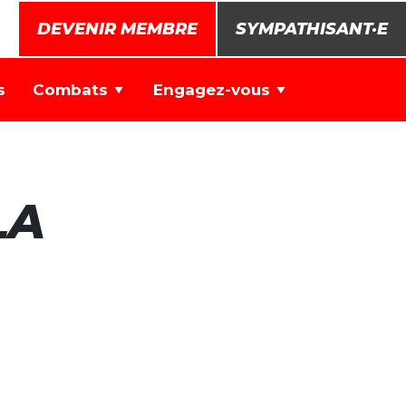
DEVENIR MEMBRE
SYMPATHISANT·E
s
Combats
Engagez-vous
LA