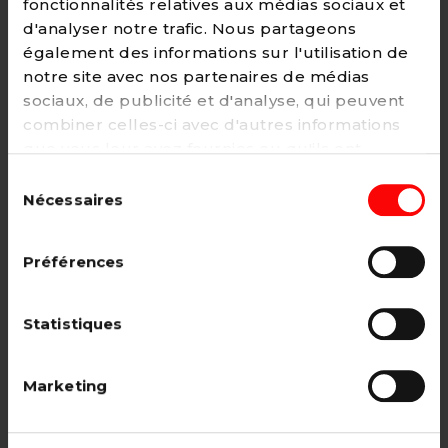
fonctionnalités relatives aux médias sociaux et
d'analyser notre trafic. Nous partageons
également des informations sur l'utilisation de
notre site avec nos partenaires de médias
Adhésion
sociaux, de publicité et d'analyse, qui peuvent
2€ - Paiement mensuel
combiner celles-ci avec d'autres informations
que vous leur avez fournies ou qu'ils ont
CHOISIR →
collectées lors de votre utilisation de leurs
Sélection
services. Vous pouvez à tout moment modifier
Nécessaires
du
ou retirer votre consentement à notre
politique
consentement
de cookies
sur notre site internet.
Adhésion étudiant, pensionné, en
Préférences
recherche d'emploi.
12€ - Paiement annuel
Statistiques
CHOISIR →
Marketing