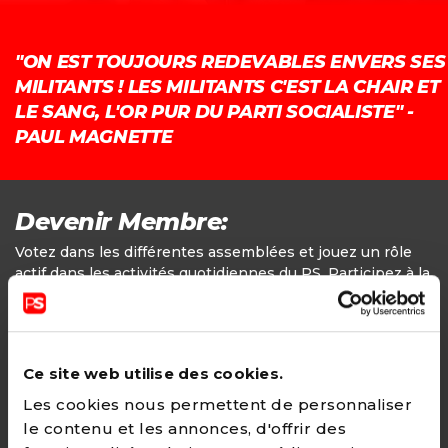
"ON EST TOUJOURS REDEVABLES ENVERS SES
MILITANTS ! LES MILITANTS C'EST LA CHAIR ET
LE SANG, L'OR PUR DU PARTI SOCIALISTE" -
PAUL MAGNETTE
Devenir Membre:
Votez dans les différentes assemblées et jouez un rôle
actif dans les activités quotidiennes du PS. Participez à la
définition des positions politiques.
Adhésion
Ce site web utilise des cookies.
24€ - Paiement annuel
Les cookies nous permettent de personnaliser
le contenu et les annonces, d'offrir des
CHOISIR →