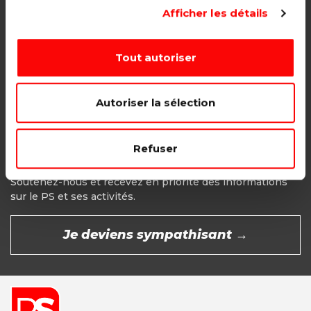
Adhésion étudiant, pensionné, en
Afficher les détails
recherche d'emploi.
1€ - Paiement mensuel
Tout autoriser
CHOISIR →
Autoriser la sélection
Refuser
Devenir Sympathisant
Soutenez-nous et recevez en priorité des informations
sur le PS et ses activités.
Je deviens sympathisant →