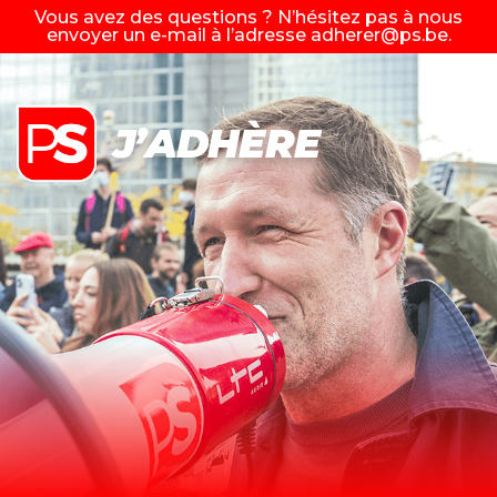
Vous avez des questions ? N’hésitez pas à nous
envoyer un e-mail à l’adresse
adherer@ps.be
.
J’ADHÈRE