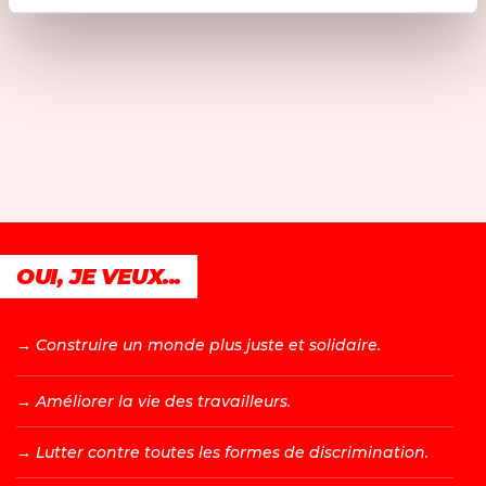
OUI, JE VEUX...
→ C
onstruire un monde plus juste et solidaire.
→ A
méliorer la vie des travailleurs.
→ L
utter contre toutes les formes de discrimination.