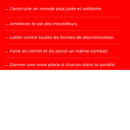
→ C
onstruire un monde plus juste et solidaire.
→ A
méliorer la vie des travailleurs.
→ L
utter contre toutes les formes de discrimination.
→ F
aire du climat et du social un même combat.
→ D
onner une vraie place à chacun dans la société.
DEVENIR MEMBRE →