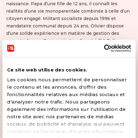
naissance. Papa d’une fille de 12 ans, il connaît les
réalités d’une vie monoparentale combinée à celle d’un
citoyen engagé. Militant socialiste depuis 1996 et
mandataire communal depuis 24 ans, Olivier dispose
d’une solide expérience en matière de gestion des
pouvoirs locaux. Communicateur formé à l’ULB, il a
travaillé pour différents gouvernements et parlements,
tant régionaux que communautaires. Passionné de
Culture, il en a fait son métier tout en s’investissant
Ce site web utilise des cookies.
bénévolement dans différentes associations.
Homme de terrain, son engagement est aussi celui du
Les cookies nous permettent de personnaliser
dialogue et ce n’est donc pas un hasard s’il a lancé une
le contenu et les annonces, d'offrir des
réelle politique de participation citoyenne à l’échelle de
fonctionnalités relatives aux médias sociaux et
sa ville.
d'analyser notre trafic. Nous partageons
Avec humour, il a coutume de dire qu’être socialiste à
également des informations sur l'utilisation de
Braine-le-Comte, c’est un peu comme être libéral à
notre site avec nos partenaires de médias
Herstal, c’est une affaire de conviction…
sociaux, de publicité et d'analyse, qui peuvent
combiner celles-ci avec d'autres informations
CONTACTER