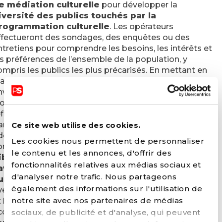
e médiation culturelle
pour développer la
iversité des publics touchés par la
rogrammation culturelle
. Les opérateurs
ffectueront des sondages, des enquêtes ou des
ntretiens pour comprendre les besoins, les intérêts et
es préférences de l’ensemble de la population, y
ompris les publics les plus précarisés. En mettant en
lace une stratégie spécifique de médiation culturelle
nvers ces publics, les opérateurs culturels pourront
lors déterminer une programmation diversifiée qui
flète les intérêts et les cultures de tous, tout en
arantissant son accessibilité financière et en
Ce site web utilise des cookies.
doptant une communication adaptée. De même, les
Les cookies nous permettent de personnaliser
ommunes veilleront à
créer et développer les
le contenu et les annonces, d'offrir des
ibliothèques communales comme espaces de
fonctionnalités relatives aux médias sociaux et
avoir, de lutte contre les fractures sociales et
d'analyser notre trafic. Nous partageons
umériques et de découverte
. De nouveaux ponts
également des informations sur l'utilisation de
vec un public le plus large possible devront être créés
notre site avec nos partenaires de médias
t les espaces devront veiller à être inclusifs et
ccessibles. Des activités participatives et une
sociaux, de publicité et d'analyse, qui peuvent