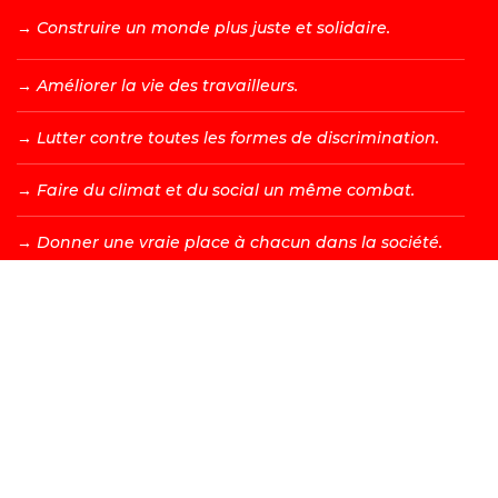
→ C
onstruire un monde plus juste et solidaire.
→ A
méliorer la vie des travailleurs.
→ L
utter contre toutes les formes de discrimination.
→ F
aire du climat et du social un même combat.
→ D
onner une vraie place à chacun dans la société.
DEVENIR MEMBRE →