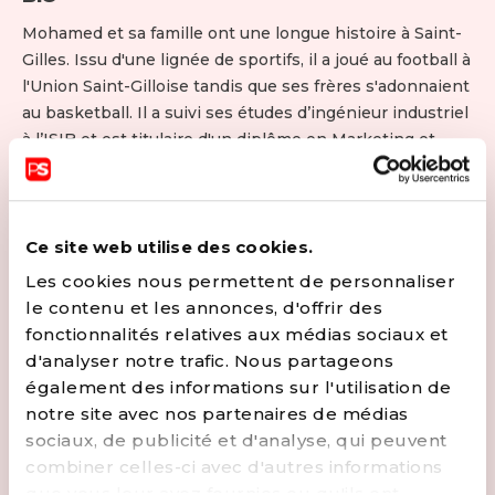
Mohamed et sa famille ont une longue histoire à Saint-
Gilles. Issu d'une lignée de sportifs, il a joué au football à
l'Union Saint-Gilloise tandis que ses frères s'adonnaient
au basketball. Il a suivi ses études d’ingénieur industriel
à l’ISIB et est titulaire d'un diplôme en Marketing et
Finance. En 1995, il s'est investi politiquement en
rejoignant les Jeunesses socialistes, sensibilisé aux
inégalités sociales. En tant que Conseiller Communal et
administrateur de Saint-Gilles sport, il vise à promouvoir
Ce site web utilise des cookies.
des politiques favorisant la réussite scolaire, la cohésion
Les cookies nous permettent de personnaliser
sociale, et l'accès au sport. Actuellement vérificateur
le contenu et les annonces, d'offrir des
comptable et receveur à la Fédération Wallonie-
fonctionnalités relatives aux médias sociaux et
Bruxelles, il met un point d'honneur à travailler dans le
d'analyser notre trafic. Nous partageons
respect des citoyens avec enthousiasme et positivité,
également des informations sur l'utilisation de
incarnant l'engagement quotidien pour le "vivre
notre site avec nos partenaires de médias
ensemble", plaçant le citoyen au cœur de ses priorités.
sociaux, de publicité et d'analyse, qui peuvent
combiner celles-ci avec d'autres informations
CONTACTER
que vous leur avez fournies ou qu'ils ont