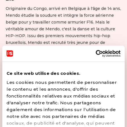
Originaire du Congo, arrivé en Belgique à l'âge de 14 ans,
Mendo étudie la soudure et intègre la force aérienne
belge pour y travailler comme armurier F16. Mais le
véritable amour de Mendo, c'est la danse et la culture
HIP-HOP. Issu des premiers mouvements hip-hop
bruxellois, Mendo est recruté très jeune pour de
nombreux shows et spectacles de danse en Belgique et
à l'étranger et sollicité pour la formation de jeunes
danseurs dans les techniques de danse urbaine...
Très intéressé par la culture urbaine, il ressent
Ce site web utilise des cookies.
rapidement le désir de s'impliquer activement dans la
Les cookies nous permettent de personnaliser
promotion des arts urbains, mais aussi de dynamiser la
le contenu et les annonces, d'offrir des
danse sous toutes ses formes en Belgique.
fonctionnalités relatives aux médias sociaux et
En mettant en place divers événements ponctuels tels
d'analyser notre trafic. Nous partageons
que des compétitions, des stages et des
également des informations sur l'utilisation de
représentations, aujourd'hui Mendo est à la tête d'un
notre site avec nos partenaires de médias
centre artistique dans la région liégeoise depuis 4 ans
sociaux, de publicité et d'analyse, qui peuvent
et reste fermement convaincu que promouvoir l'action