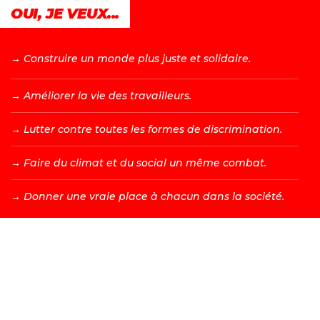
OUI, JE VEUX...
→ C
onstruire un monde plus juste et solidaire.
→ A
méliorer la vie des travailleurs.
→ L
utter contre toutes les formes de discrimination.
→ F
aire du climat et du social un même combat.
→ D
onner une vraie place à chacun dans la société.
DEVENIR MEMBRE →