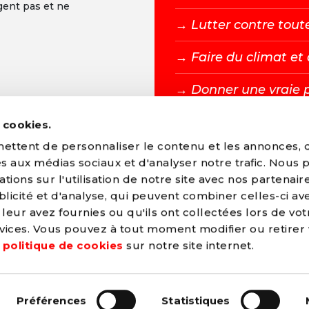
gent pas et ne
→ L
utter contre tout
→ F
aire du climat e
→ D
onner une vraie 
s cookies.
DEVENIR MEMBR
ttent de personnaliser le contenu et les annonces, d'
ves aux médias sociaux et d'analyser notre trafic. Nous
ions sur l'utilisation de notre site avec nos partenair
licité et d'analyse, qui peuvent combiner celles-ci av
leur avez fournies ou qu'ils ont collectées lors de vot
arti Socialiste
ervices. Vous pouvez à tout moment modifier ou retirer
e
politique de cookies
sur notre site internet.
les
Préférences
Statistiques