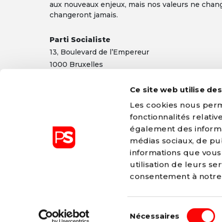
aux nouveaux enjeux, mais nos valeurs ne chan
changeront jamais.
Parti Socialiste
13,
Boulevard
de l’Empereur
1000 Bruxelles
TEL 02/548 32 11
Ce site web utilise de
info@ps.be
|
Mentions légales
|
Confidentialité
Les cookies nous perme
fonctionnalités relati
également des informat
médias sociaux, de pub
informations que vous 
Le Parti Socialiste est membre du P
utilisation de leurs s
Européen (PSE)
consentement à notr
pes.eu
-
PES declaration of princip
Sélection
© 2026 Parti Socialiste
Nécessaires
du