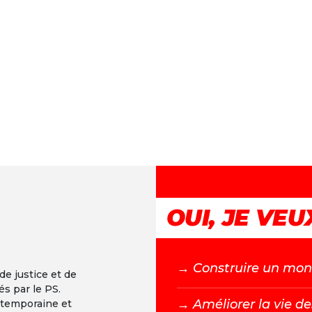
OUI, JE VEUX
→ C
onstruire un mond
 de justice et de
és par le PS.
→ A
méliorer la vie de
ntemporaine et