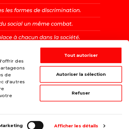
es les formes de discrimination.
t du social un même combat.
place à chacun dans la société.
Tout autoriser
E →
offrir des
 partageons
Autoriser la sélection
es de
ec d'autres
re
Refuser
 votre
Marketing
Afficher les détails