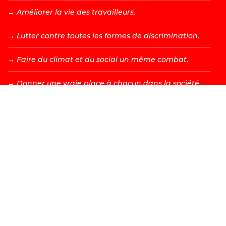
→ A
méliorer la vie des travailleurs.
→ L
utter contre toutes les formes de discrimination.
→ F
aire du climat et du social un même combat.
→ D
onner une vraie place à chacun dans la société.
DEVENIR MEMBRE →
Les valeurs d’égalité, de fraternité, de solidarité, de justice
et de liberté sont à l’origine de tous les combats menés
par le PS. Bien sûr, nous adaptons ceux-ci à la société