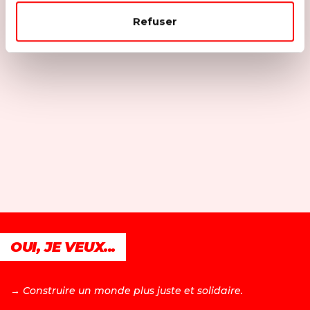
Refuser
OUI, JE VEUX...
→ C
onstruire un monde plus juste et solidaire.