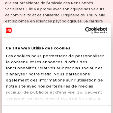
elle est présidente de l’Amicale des Pensionnés
Socialistes. Elle y a promu avec son équipe ses valeurs
de convivialité et de solidarité. Originaire de Thuin, elle
est diplômée en sciences psychologiques. Sa carrière
professionnelle a commencé dans des services de l’aide
à la jeunesse à Charleroi avant d’intégrer le domaine
des centres PMS. Elle est actuellement directrice du
CPMS provincial d’Ath. En 2019, elle est pour la 1ère fois
Ce site web utilise des cookies.
candidate aux élections régionales. Elle participe
Les cookies nous permettent de personnaliser
activement au carnaval de Tournai dans une confrérie et
le contenu et les annonces, d'offrir des
aux marches de l’Entre-Sambre-et-Meuse dans une
fonctionnalités relatives aux médias sociaux et
compagnie à Thuin. Le bien-être des enfants dans leurs
d'analyser notre trafic. Nous partageons
milieux familial et scolaire et la qualité de
également des informations sur l'utilisation de
l’enseignement sont ses combats quotidiens.
notre site avec nos partenaires de médias
L’épanouissement des aînés et la lutte contre les
sociaux, de publicité et d'analyse, qui peuvent
inégalités sociales constituent ses autres priorités.
combiner celles-ci avec d'autres informations
CONTACTER
que vous leur avez fournies ou qu'ils ont
collectées lors de votre utilisation de leurs
Sélection