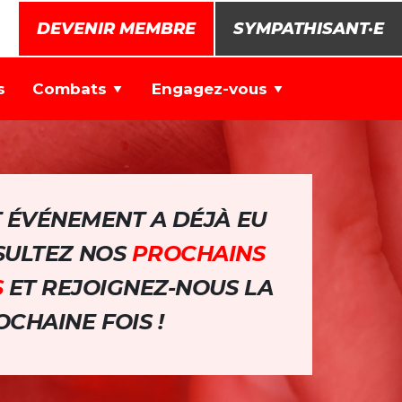
DEVENIR MEMBRE
SYMPATHISANT·E
s
Combats
Engagez-vous
T ÉVÉNEMENT A DÉJÀ EU
NSULTEZ NOS
PROCHAINS
S
ET REJOIGNEZ-NOUS LA
CHAINE FOIS !