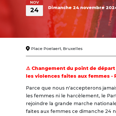
NOV
Dimanche 24 novembre 202
24
Place Poelaert, Bruxelles
⚠️ Changement du point de départ
les violences faites aux femmes 
Parce que nous n'accepterons jamais
les femmes ni le harcèlement, le Parti 
rejoindre la grande marche nationale
faites aux femmes ce dimanche 24 