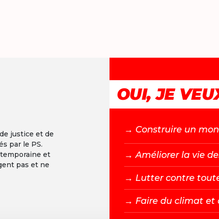
OUI, JE VEUX
→ C
onstruire un mond
 de justice et de
és par le PS.
→ A
méliorer la vie de
ntemporaine et
gent pas et ne
→ L
utter contre tout
→ F
aire du climat e