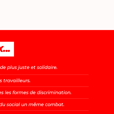
...
e plus juste et solidaire.
s travailleurs.
es les formes de discrimination.
t du social un même combat.