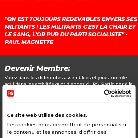
"ON EST TOUJOURS REDEVABLES ENVERS SES
MILITANTS ! LES MILITANTS C'EST LA CHAIR ET
LE SANG, L'OR PUR DU PARTI SOCIALISTE" -
PAUL MAGNETTE
Devenir Membre:
Votez dans les différentes assemblées et jouez un rôle
actif dans les activités quotidiennes du PS. Participez à la
définition des positions politiques.
Adhésion
Ce site web utilise des cookies.
24€ - Paiement annuel
Les cookies nous permettent de personnaliser
le contenu et les annonces, d'offrir des
CHOISIR →