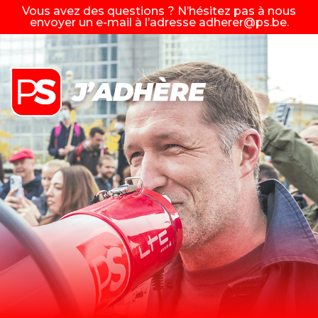
Vous avez des questions ? N’hésitez pas à nous
envoyer un e-mail à l’adresse
adherer@ps.be
.
J’ADHÈRE