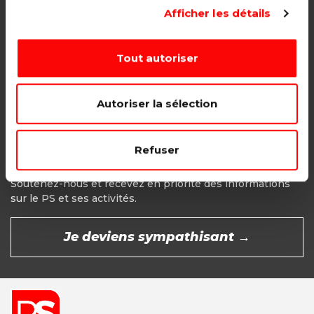
Adhésion étudiant, pensionné, en
Afficher les détails
recherche d'emploi.
1€ - Paiement mensuel
Tout autoriser
CHOISIR →
Autoriser la sélection
Refuser
Devenir Sympathisant
Soutenez-nous et recevez en priorité des informations
sur le PS et ses activités.
Je deviens sympathisant →