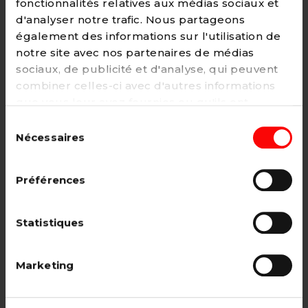
fonctionnalités relatives aux médias sociaux et
d'analyser notre trafic. Nous partageons
également des informations sur l'utilisation de
notre site avec nos partenaires de médias
Adhésion
sociaux, de publicité et d'analyse, qui peuvent
2€ - Paiement mensuel
combiner celles-ci avec d'autres informations
que vous leur avez fournies ou qu'ils ont
CHOISIR →
collectées lors de votre utilisation de leurs
Sélection
services. Vous pouvez à tout moment modifier
Nécessaires
du
ou retirer votre consentement à notre
politique
consentement
de cookies
sur notre site internet.
Adhésion étudiant, pensionné, en
Préférences
recherche d'emploi.
12€ - Paiement annuel
Statistiques
CHOISIR →
Marketing