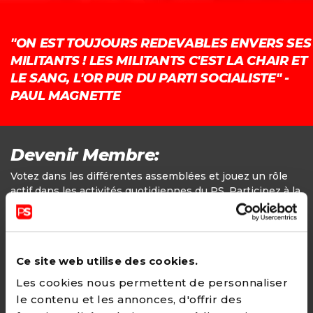
"ON EST TOUJOURS REDEVABLES ENVERS SES
MILITANTS ! LES MILITANTS C'EST LA CHAIR ET
LE SANG, L'OR PUR DU PARTI SOCIALISTE" -
PAUL MAGNETTE
Devenir Membre:
Votez dans les différentes assemblées et jouez un rôle
actif dans les activités quotidiennes du PS. Participez à la
définition des positions politiques.
Adhésion
Ce site web utilise des cookies.
24€ - Paiement annuel
Les cookies nous permettent de personnaliser
le contenu et les annonces, d'offrir des
CHOISIR →