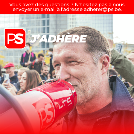
Vous avez des questions ? N’hésitez pas à nous
envoyer un e-mail à l’adresse
adherer@ps.be
.
J’ADHÈRE