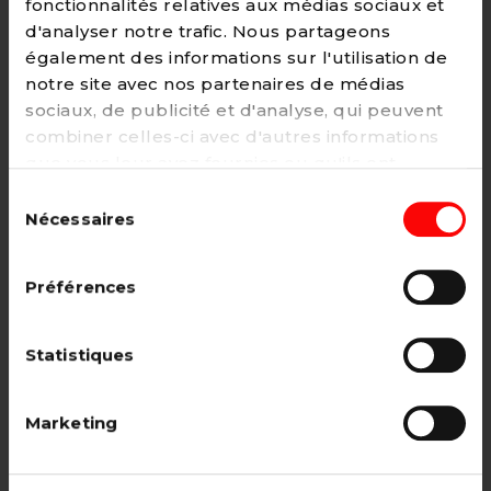
fonctionnalités relatives aux médias sociaux et
d'analyser notre trafic. Nous partageons
également des informations sur l'utilisation de
notre site avec nos partenaires de médias
Adhésion
sociaux, de publicité et d'analyse, qui peuvent
2€ - Paiement mensuel
combiner celles-ci avec d'autres informations
que vous leur avez fournies ou qu'ils ont
CHOISIR →
collectées lors de votre utilisation de leurs
Sélection
services. Vous pouvez à tout moment modifier
Nécessaires
du
ou retirer votre consentement à notre
politique
consentement
de cookies
sur notre site internet.
Adhésion étudiant, pensionné, en
Préférences
recherche d'emploi.
12€ - Paiement annuel
Statistiques
CHOISIR →
Marketing