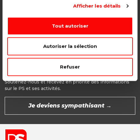
Adhésion étudiant, pensionné, en
Afficher les détails
recherche d'emploi.
1€ - Paiement mensuel
Tout autoriser
CHOISIR →
Autoriser la sélection
Refuser
Devenir Sympathisant
Soutenez-nous et recevez en priorité des informations
sur le PS et ses activités.
Je deviens sympathisant →