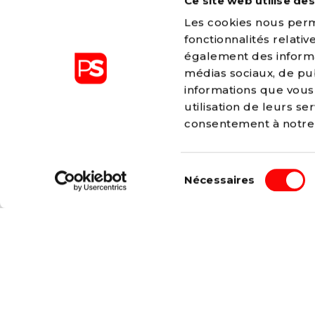
Ce site web utilise de
Les cookies nous perme
fonctionnalités relati
également des informat
médias sociaux, de pub
informations que vous 
utilisation de leurs s
consentement à notr
Sélection
Nécessaires
Les valeurs d’égalité, de fraternité, de solidarité,
du
liberté sont à l’origine de tous les combats men
consentement
Bien sûr, nous adaptons ceux-ci à la société co
aux nouveaux enjeux, mais nos valeurs ne chan
changeront jamais.
Parti Socialiste
13,
Boulevard
de l’Empereur
1000 Bruxelles