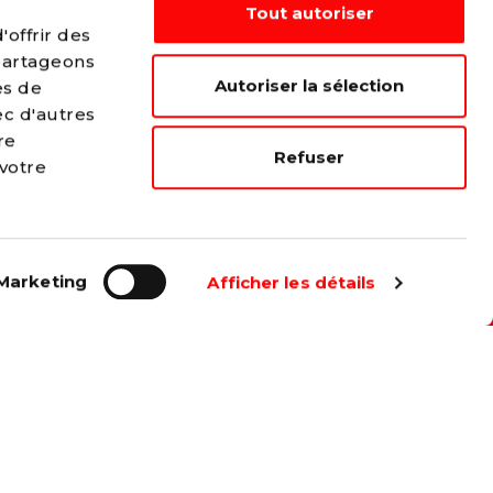
Tout autoriser
offrir des
 partageons
Autoriser la sélection
es de
ec d'autres
re
Refuser
 votre
...
e plus juste et solidaire.
Marketing
Afficher les détails
s travailleurs.
es les formes de discrimination.
t du social un même combat.
place à chacun dans la société.