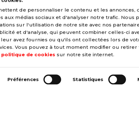
s cookies.
ttent de personnaliser le contenu et les annonces, d'
ves aux médias sociaux et d'analyser notre trafic. Nous
ions sur l'utilisation de notre site avec nos partenair
licité et d'analyse, qui peuvent combiner celles-ci av
leur avez fournies ou qu'ils ont collectées lors de vot
ervices. Vous pouvez à tout moment modifier ou retirer
OUI, JE VEUX
e
politique de cookies
sur notre site internet.
→ C
onstruire un mond
Préférences
Statistiques
 de justice et de
és par le PS.
→ A
méliorer la vie de
ntemporaine et
gent pas et ne
→ L
utter contre tout
→ F
aire du climat e
→ D
onner une vraie 