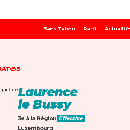
Sans Tabou
Parti
Actualité
AT·E·S
Laurence
le Bussy
3e à la Région
Effective
Luxembourg