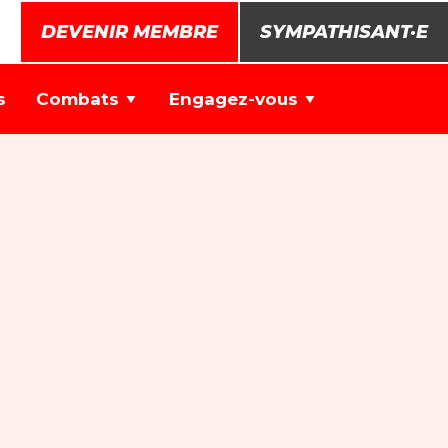
DEVENIR MEMBRE
SYMPATHISANT·E
s
Combats
Engagez-vous