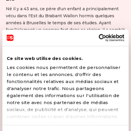
Né il y a 43 ans, ce père d'un enfant a principalement
vécu dans l'Est du Brabant Wallon hormis quelques
années à Bruxelles le temps de ses études. Ayant
familialement un ancrage fort dans sa région, il a semblé
évident à ce candidat de s'impliquer tôt dans la vie
locale et notamment de siéger au conseil communal
d'Orp-Jauche depuis 2012. Employé SNCB depuis une
quinzaine d'années, les questions de mobilité et la
Ce site web utilise des cookies.
fonction publique tiennent Julien particulièrement à
Les cookies nous permettent de personnaliser
cœur. De même, la priorité de l'accès au logement pour
le contenu et les annonces, d'offrir des
tous est matérialisée par un mandat d'administrateur à
fonctionnalités relatives aux médias sociaux et
l'IPB (société de logement publique du centre et de
d'analyser notre trafic. Nous partageons
l'est du Brabant). Le sport n'est pas en reste avec ce
également des informations sur l'utilisation de
candidat, puisqu'il préside le club de football de
notre site avec nos partenaires de médias
Jandrain, club où il joue toujours depuis une trentaine
sociaux, de publicité et d'analyse, qui peuvent
d'années.
combiner celles-ci avec d'autres informations
que vous leur avez fournies ou qu'ils ont
CONTACTER
collectées lors de votre utilisation de leurs