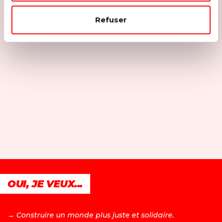
Refuser
OUI, JE VEUX...
→ C
onstruire un monde plus juste et solidaire.