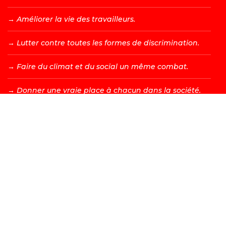
→ A
méliorer la vie des travailleurs.
→ L
utter contre toutes les formes de discrimination.
→ F
aire du climat et du social un même combat.
→ D
onner une vraie place à chacun dans la société.
DEVENIR MEMBRE →
Les valeurs d’égalité, de fraternité, de solidarité, de justice
et de liberté sont à l’origine de tous les combats menés