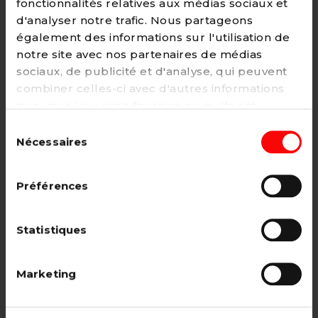
fonctionnalités relatives aux médias sociaux et
d'analyser notre trafic. Nous partageons
également des informations sur l'utilisation de
notre site avec nos partenaires de médias
Adhésion
sociaux, de publicité et d'analyse, qui peuvent
2€ - Paiement mensuel
combiner celles-ci avec d'autres informations
que vous leur avez fournies ou qu'ils ont
CHOISIR →
collectées lors de votre utilisation de leurs
Sélection
services. Vous pouvez à tout moment modifier
Nécessaires
du
ou retirer votre consentement à notre
politique
consentement
de cookies
sur notre site internet.
Adhésion étudiant, pensionné, en
Préférences
recherche d'emploi.
12€ - Paiement annuel
Statistiques
CHOISIR →
Marketing