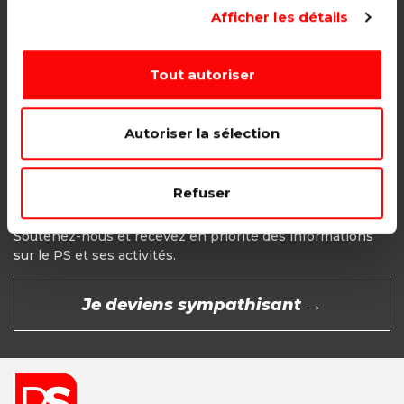
Adhésion étudiant, pensionné, en
Afficher les détails
recherche d'emploi.
1€ - Paiement mensuel
Tout autoriser
CHOISIR →
Autoriser la sélection
Refuser
Devenir Sympathisant
Soutenez-nous et recevez en priorité des informations
sur le PS et ses activités.
Je deviens sympathisant →