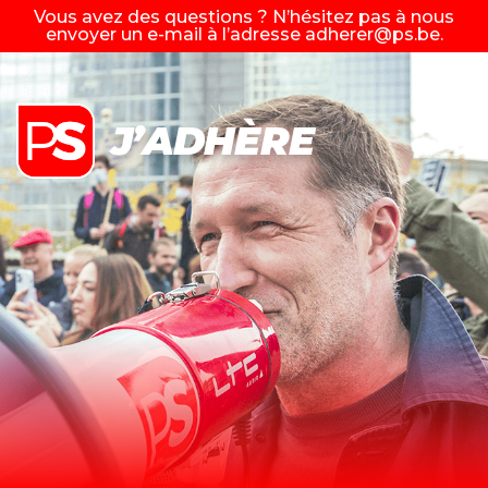
Vous avez des questions ? N’hésitez pas à nous
envoyer un e-mail à l’adresse
adherer@ps.be
.
J’ADHÈRE