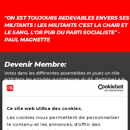
"ON EST TOUJOURS REDEVABLES ENVERS SES
MILITANTS ! LES MILITANTS C'EST LA CHAIR ET
LE SANG, L'OR PUR DU PARTI SOCIALISTE" -
PAUL MAGNETTE
Devenir Membre:
Votez dans les différentes assemblées et jouez un rôle
actif dans les activités quotidiennes du PS. Participez à la
définition des positions politiques.
Adhésion
Ce site web utilise des cookies.
24€ - Paiement annuel
Les cookies nous permettent de personnaliser
le contenu et les annonces, d'offrir des
CHOISIR →