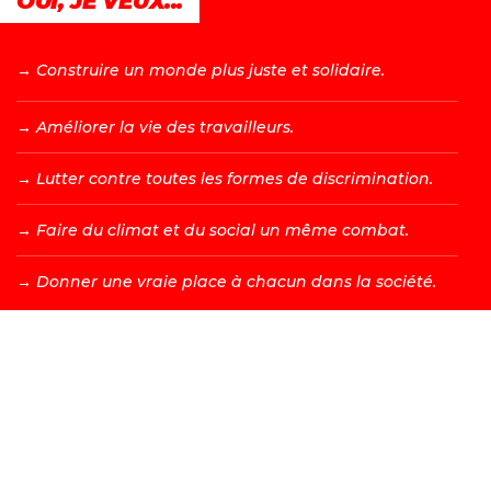
OUI, JE VEUX...
→ C
onstruire un monde plus juste et solidaire.
→ A
méliorer la vie des travailleurs.
→ L
utter contre toutes les formes de discrimination.
→ F
aire du climat et du social un même combat.
→ D
onner une vraie place à chacun dans la société.
DEVENIR MEMBRE →