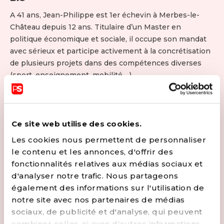
A 41 ans, Jean-Philippe est 1er échevin à Merbes-le-
Château depuis 12 ans. Titulaire d’un Master en
politique économique et sociale, il occupe son mandat
avec sérieux et participe activement à la concrétisation
de plusieurs projets dans des compétences diverses
(sport, enseignement, mobilité,…)
Employé à Binche comme responsable du
développement rural, il a vécu plusieurs expériences
professionnelles au sein de la ville de Thuin où il a par
ailleurs suivi ses études secondaires avant d’obtenir un
Ce site web utilise des cookies.
diplôme d’instituteur à Marcinelle.
Les cookies nous permettent de personnaliser
Sportif amateur, Jean-Philippe pratique la course à pied
le contenu et les annonces, d'offrir des
et le triathlon. Il assure aussi une fonction de formateur
fonctionnalités relatives aux médias sociaux et
pour les U11 du RFC Labuissière.
d'analyser notre trafic. Nous partageons
Amoureux de sa région, de son patrimoine, de son
également des informations sur l'utilisation de
folklore et des communes rurales qui la composent, il
notre site avec nos partenaires de médias
désire porter la voix des habitants de la Botte et de
sociaux, de publicité et d'analyse, qui peuvent
Thudinie et défendre au mieux leurs intérêts.
combiner celles-ci avec d'autres informations