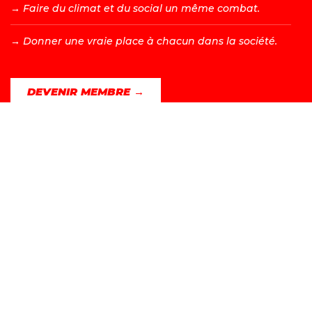
→ F
aire du climat et du social un même combat.
→ D
onner une vraie place à chacun dans la société.
DEVENIR MEMBRE →
Les valeurs d’égalité, de fraternité, de solidarité, de justice
et de liberté sont à l’origine de tous les combats menés
par le PS. Bien sûr, nous adaptons ceux-ci à la société
contemporaine et aux nouveaux enjeux, mais nos valeurs
ne changent pas et ne changeront jamais.
Parti Socialiste