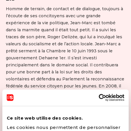
Homme de terrain, de contact et de dialogue, toujours à
l’écoute de ses concitoyens avec une grande
expérience de la vie politique, Jean-Marc est tombé
dans la marmite quand il était tout petit. Il a suivi les
traces de son père, Roger Delizée, qui lui a inculqué les
valeurs du socialisme et de l’action locale. Jean-Marc a
prêté serment à la Chambre le 10 juin 1993 sous le
gouvernement Dehaene 1er. Il s’est investi
principalement dans le domaine social. Il contribuera
pour une bonne part à la loi sur les droits des
volontaires et défendra au Parlement la reconnaissance
fédérale du service citoyen pour les jeunes. En 2008, il
est désigné Secrétaire d’État sous les Gouvernements
Leterme et Van Rompuy. Il fait adopter en juillet 2008 le
premier Plan fédéral de lutte contre la pauvreté. Un
travail de référence qui inspirera les Ministres suivants.
Ce site web utilise des cookies.
En charge par la suite des personnes handicapées, il
Les cookies nous permettent de personnaliser
œuvre à l’implémentation en Belgique et dans l’ UE de