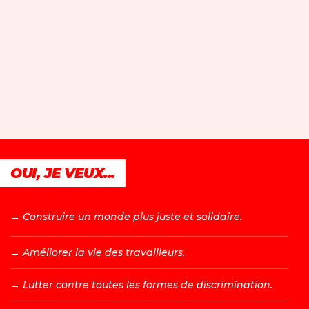
OUI, JE VEUX...
→ C
onstruire un monde plus juste et solidaire.
→ A
méliorer la vie des travailleurs.
→ L
utter contre toutes les formes de discrimination.