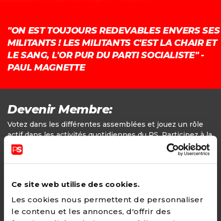
"ON EST TOUJOURS REDEVABLES ENVERS SES
MILITANTS ! LES MILITANTS C'EST LA CHAIR ET
LE SANG, L'OR PUR DU PARTI SOCIALISTE" -
PAUL MAGNETTE
Devenir Membre:
Votez dans les différentes assemblées et jouez un rôle
actif dans les activités quotidiennes du PS. Participez à la
définition des positions politiques.
Adhésion
Ce site web utilise des cookies.
24€ - Paiement annuel
Les cookies nous permettent de personnaliser
le contenu et les annonces, d'offrir des
CHOISIR →