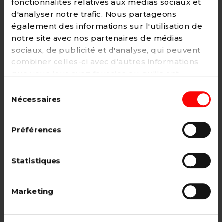
fonctionnalités relatives aux médias sociaux et
d'analyser notre trafic. Nous partageons
également des informations sur l'utilisation de
notre site avec nos partenaires de médias
Adhésion
sociaux, de publicité et d'analyse, qui peuvent
2€ - Paiement mensuel
combiner celles-ci avec d'autres informations
que vous leur avez fournies ou qu'ils ont
CHOISIR →
collectées lors de votre utilisation de leurs
Sélection
services. Vous pouvez à tout moment modifier
Nécessaires
du
ou retirer votre consentement à notre
politique
consentement
de cookies
sur notre site internet.
Adhésion étudiant, pensionné, en
Préférences
recherche d'emploi.
12€ - Paiement annuel
Statistiques
CHOISIR →
Marketing