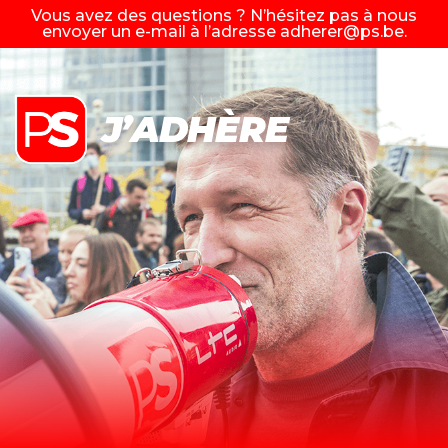
Vous avez des questions ? N’hésitez pas à nous
envoyer un e-mail à l’adresse
adherer@ps.be
.
J’ADHÈRE