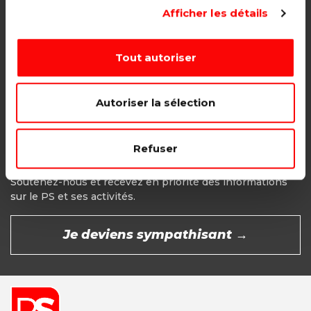
Adhésion étudiant, pensionné, en
Afficher les détails
recherche d'emploi.
1€ - Paiement mensuel
Tout autoriser
CHOISIR →
Autoriser la sélection
Refuser
Devenir Sympathisant
Soutenez-nous et recevez en priorité des informations
sur le PS et ses activités.
Je deviens sympathisant →