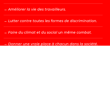
→ A
méliorer la vie des travailleurs.
→ L
utter contre toutes les formes de discrimination.
→ F
aire du climat et du social un même combat.
→ D
onner une vraie place à chacun dans la société.
DEVENIR MEMBRE →
Les valeurs d’égalité, de fraternité, de solidarité, de justice
et de liberté sont à l’origine de tous les combats menés