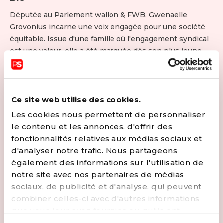
Députée au Parlement wallon & FWB, Gwenaëlle
Grovonius incarne une voix engagée pour une société
équitable. Issue d'une famille où l'engagement syndical
est une valeur, elle a été marquée dès son plus jeune
âge par les injustices, façonnant ainsi son chemin vers
une vie dédiée à la lutte pour une société plus juste. Elle
se distingue par sa proximité citoyenne. Sensible au
fossé entre la jeunesse et la politique, elle s'engage à
Ce site web utilise des cookies.
rendre accessibles des problématiques complexes.
Les cookies nous permettent de personnaliser
Déterminée sur des sujets cruciaux tels que le conflit
le contenu et les annonces, d'offrir des
israélo-palestinien, l'immigration, la lutte contre la
fonctionnalités relatives aux médias sociaux et
pauvreté, et les droits des femmes, elle témoigne d'une
d'analyser notre trafic. Nous partageons
énergie inépuisable en politique, dévouée à faire de la
également des informations sur l'utilisation de
politique l'affaire de toustes !
notre site avec nos partenaires de médias
sociaux, de publicité et d'analyse, qui peuvent
CONTACTER
combiner celles-ci avec d'autres informations
que vous leur avez fournies ou qu'ils ont
EMAIL
FACEBOOK
INSTAGRAM
collectées lors de votre utilisation de leurs