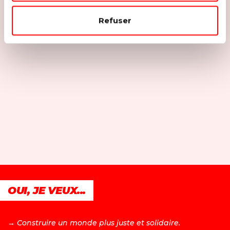
Refuser
OUI, JE VEUX...
→ C
onstruire un monde plus juste et solidaire.